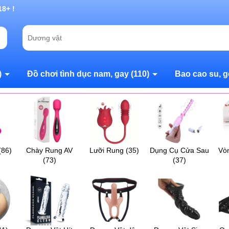
g chờ đợi bạn
)
Đồ chơi tình dục nam, gay
(110)
Bao cao su, g
(86)
Chày Rung AV
Lưỡi Rung
(35)
Dụng Cụ Cửa Sau
Vò
(73)
(37)