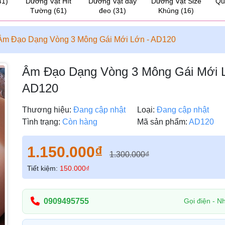
41)
Dương Vật Hít
Dương Vật dây
Dương Vật Size
Qu
Tường
(61)
đeo
(31)
Khủng
(16)
Âm Đạo Dạng Vòng 3 Mông Gái Mới Lớn - AD120
Âm Đạo Dạng Vòng 3 Mông Gái Mới 
AD120
Thương hiệu:
Đang cập nhật
Loại:
Đang cập nhật
Tình trạng:
Còn hàng
Mã sản phẩm:
AD120
1.150.000₫
1.300.000₫
Tiết kiệm:
150.000₫
0909495755
Gọi điện - Nh