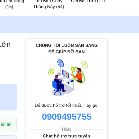
ần Lót Rung
Top Bán Chạy
Gel Bôi Trơn
(11)
Dương Vật 2 
(15)
Tháng Này
(54)
Cho Les
(31
Lớn -
CHÚNG TÔI LUÔN SẴN SÀNG
ĐỂ GIÚP ĐỠ BẠN
Để được hỗ trợ tốt nhất. Hãy gọi
0909495755
ắn tin
Hoặc
Chat hỗ trợ trực tuyến