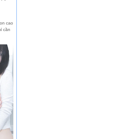
icon cao
̉ cần