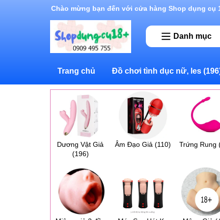
Rất nhiều ưu đãi và chương trình khuyến mãi đan
Danh mục
Trang chủ
Đồ chơi tình dục nữ, les
(196
Dương Vật Giả
Âm Đạo Giả
(110)
Trứng Rung
(196)