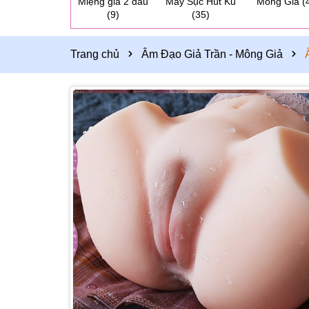
Miệng giả 2 đầu
Máy Sục Hút Ku
Mông Giả
(
(9)
(35)
Trang chủ
Âm Đạo Giả Trần - Mông Giả