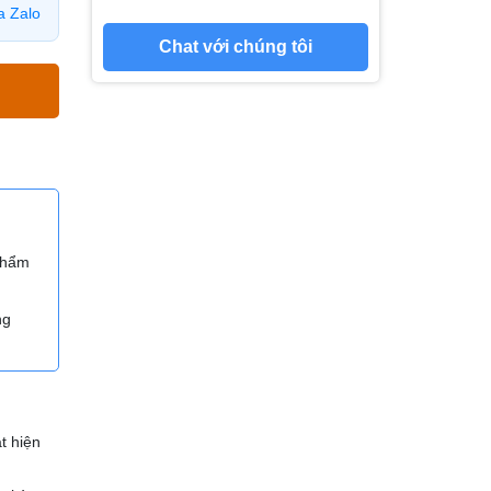
a Zalo
Chat với chúng tôi
 phẩm
ng
t hiện