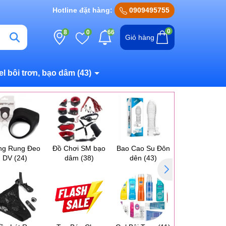
Hotline đặt hàng:
0909495755
0
8
0
66
Giỏ hàng
el bôi trơn, bạo dâm
(43)
ng Rung Đeo
Đồ Chơi SM bạo
Bao Cao Su Đôn
Máy Massag
DV
(24)
dâm
(38)
dên
(43)
Ngực Vú
(17