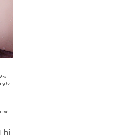
cảm
ng từ
t mà
Thì