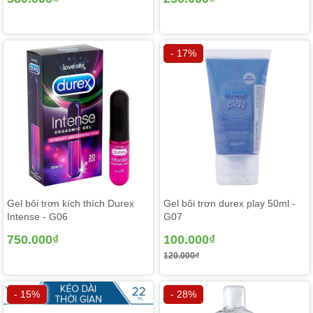
- 17%
Gel bôi trơn kích thích Durex
Gel bôi trơn durex play 50ml -
Intense - G06
G07
750.000₫
100.000₫
120.000₫
- 15%
- 28%