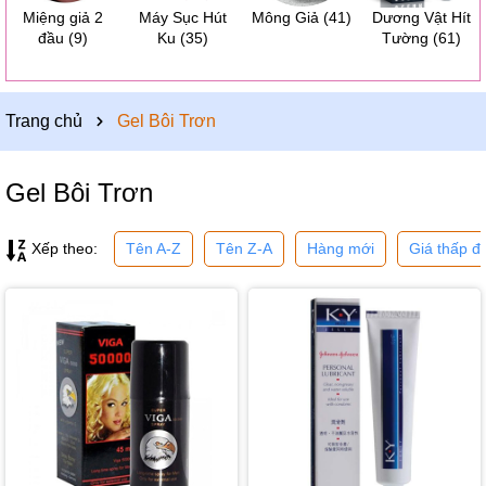
Miệng giả 2
Máy Sục Hút
Mông Giả
(41)
Dương Vật Hít
đầu
(9)
Ku
(35)
Tường
(61)
Trang chủ
Gel Bôi Trơn
Gel Bôi Trơn
Tên A-Z
Tên Z-A
Hàng mới
Giá thấp đ
Xếp theo: