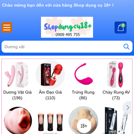
Rất nhiều ưu đãi và chương trình khuyến mãi đang chờ đợi
bạn
0
Dương Vật Giả
Âm Đạo Giả
Trứng Rung
Chày Rung AV
(196)
(110)
(86)
(73)