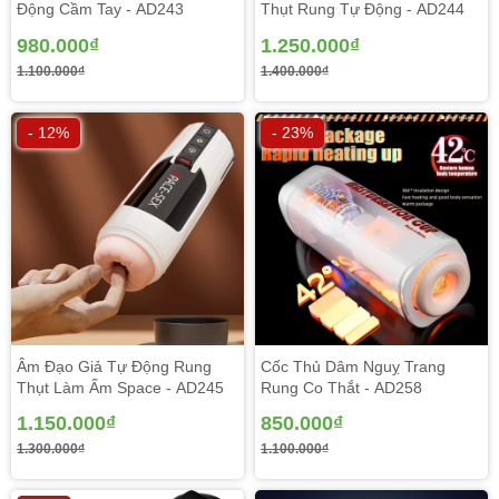
Động Cầm Tay - AD243
Thụt Rung Tự Động - AD244
980.000₫
1.250.000₫
1.100.000₫
1.400.000₫
- 12%
- 23%
Âm Đạo Giả Tự Động Rung
Cốc Thủ Dâm Nguỵ Trang
Thụt Làm Ấm Space - AD245
Rung Co Thắt - AD258
1.150.000₫
850.000₫
1.300.000₫
1.100.000₫