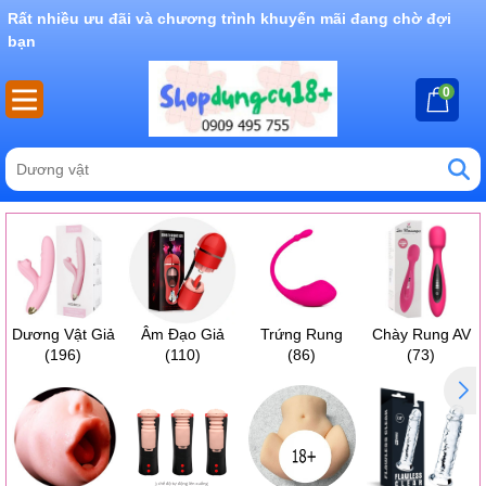
Rất nhiều ưu đãi và chương trình khuyến mãi đang chờ đợi
bạn
0
Dương Vật Giả
Âm Đạo Giả
Trứng Rung
Chày Rung AV
(196)
(110)
(86)
(73)