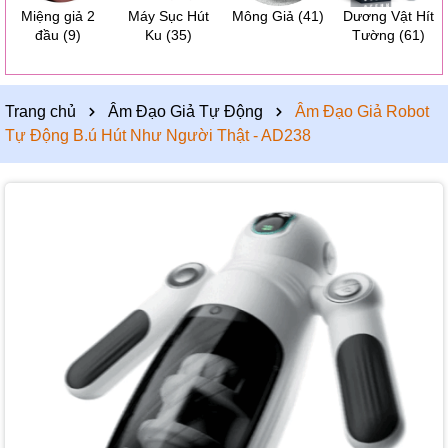
Miệng giả 2
Máy Sục Hút
Mông Giả
(41)
Dương Vật Hít
đầu
(9)
Ku
(35)
Tường
(61)
Trang chủ
Âm Đạo Giả Tự Động
Âm Đạo Giả Robot
Tự Động B.ú Hút Như Người Thật - AD238