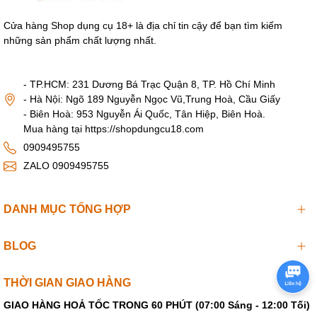
giác êm ái, thân thiện với da.
Cửa hàng Shop dụng cụ 18+ là địa chỉ tin cậy để bạn tìm kiếm
Tùy chỉnh theo ý muốn
những sản phẩm chất lượng nhất.
Âm đạo giả tự động tích hợp nhiều chế độ điều khiển
thông minh: từ nhẹ nhàng đến mãnh liệt. Bạn có thể
- TP.HCM: 231 Dương Bá Trạc Quận 8, TP. Hồ Chí Minh
thoải mái điều chỉnh để đạt được khoái cảm mong
- Hà Nội: Ngõ 189 Nguyễn Ngọc Vũ,Trung Hoà, Cầu Giấy
muốn, phù hợp với từng tâm trạng.
- Biên Hoà: 953 Nguyễn Ái Quốc, Tân Hiệp, Biên Hoà.
Mua hàng tại https://shopdungcu18.com
An toàn và dễ vệ sinh
0909495755
Sản phẩm dễ dàng tháo rời và vệ sinh sau mỗi lần
ZALO 0909495755
sử dụng, đảm bảo độ bền và sự an toàn cho sức
khỏe của người dùng.
DANH MỤC TỔNG HỢP
Sản phẩm lý tưởng cho nam giới hiện đại
BLOG
Dành cho những người đàn ông tìm kiếm sự thoải mái và
tiện nghi trong đời sống cá nhân, âm đạo giả tự động dạng
robot là người bạn đồng hành hoàn hảo giúp giải tỏa căng
THỜI GIAN GIAO HÀNG
thẳng và mang lại niềm vui trong cuộc sống.
GIAO HÀNG HOẢ TỐC TRONG 60 PHÚT (07:00 Sáng - 12:00 Tối)