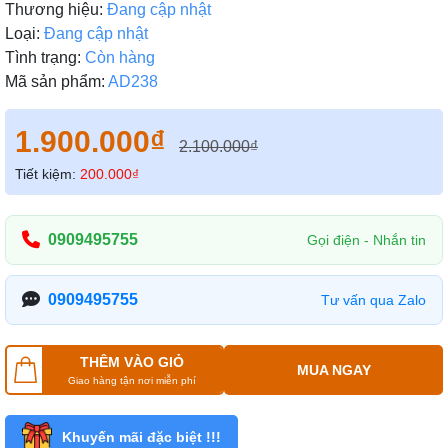
Thương hiệu:
Đang cập nhật
Loại:
Đang cập nhật
Tình trạng:
Còn hàng
Mã sản phẩm:
AD238
1.900.000₫
2.100.000₫
Tiết kiệm:
200.000₫
0909495755
Gọi điện - Nhắn tin
0909495755
Tư vấn qua Zalo
THÊM VÀO GIỎ
MUA NGAY
Giao hàng tận nơi miễn phí
Khuyến mãi đặc biệt !!!