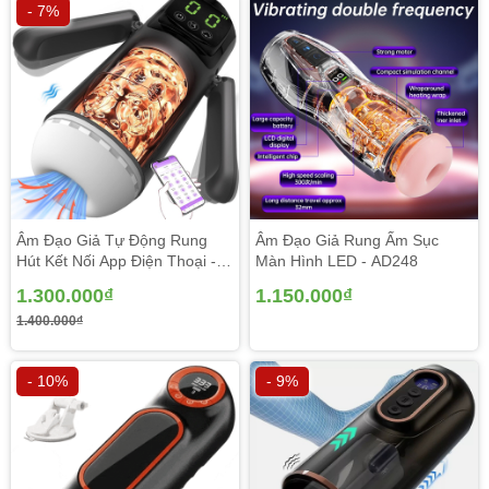
- 7%
Âm Đạo Giả Tự Động Rung
Âm Đạo Giả Rung Ấm Sục
Hút Kết Nối App Điện Thoại -
Màn Hình LED - AD248
AD247
1.300.000₫
1.150.000₫
1.400.000₫
- 10%
- 9%