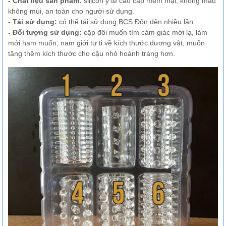
- Chất liệu sản phẩm:
silicon y tế cao cấp mềm mại, không màu
không mùi, an toàn cho người sử dụng.
- Tái sử dụng:
có thể tái sử dụng BCS Đôn dên nhiều lần.
- Đối tượng sử dụng:
cặp đôi muốn tìm cảm giác mới lạ, làm
mới ham muốn, nam giới tự ti về kích thước dương vật, muốn
tăng thêm kích thước cho cậu nhỏ hoành tráng hơn.