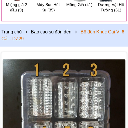
Miệng giả 2
Máy Sục Hút
Mông Giả
(41)
Dương Vật Hít
đầu
(9)
Ku
(35)
Tường
(61)
Trang chủ
Bao cao su đôn dên
Bộ đôn Khúc Gai Vỉ 6
Cái - DZ29