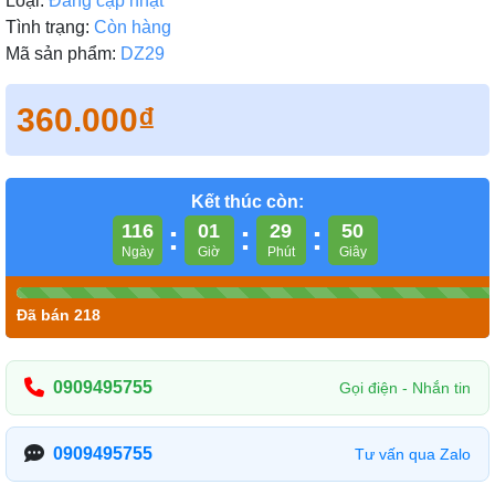
Loại:
Đang cập nhật
Tình trạng:
Còn hàng
Mã sản phẩm:
DZ29
360.000₫
Kết thúc còn:
116
:
01
:
29
:
49
Ngày
Giờ
Phút
Giây
Đã bán 218
0909495755
Gọi điện - Nhắn tin
0909495755
Tư vấn qua Zalo