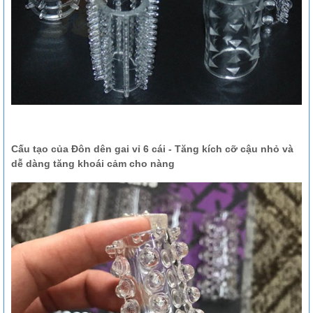
Cấu tạo của Đôn dên gai vỉ 6 cái - Tăng kích cỡ cậu nhỏ và
dễ dàng tăng khoái cảm cho nàng