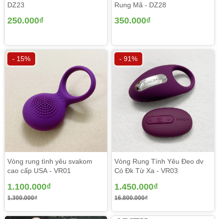
DZ23
Rung Mã - DZ28
250.000₫
350.000₫
- 15%
- 91%
Vòng rung tình yêu svakom
Vòng Rung Tình Yêu Đeo dv
cao cấp USA - VR01
Có Đk Từ Xa - VR03
1.100.000₫
1.450.000₫
1.300.000₫
16.800.000₫