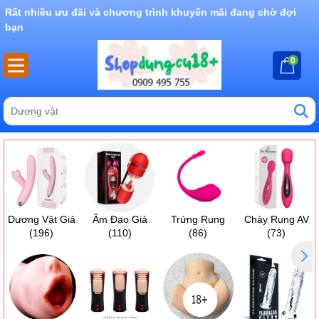
Rất nhiều ưu đãi và chương trình khuyến mãi đang chờ đợi
bạn
0
Dương Vật Giả
Âm Đạo Giả
Trứng Rung
Chày Rung AV
(196)
(110)
(86)
(73)