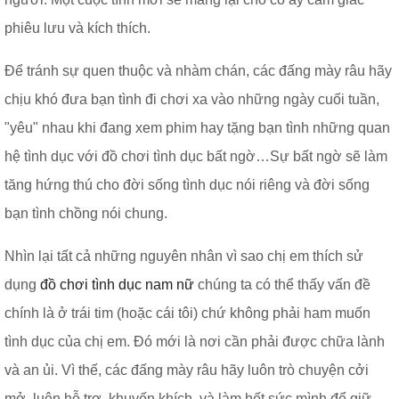
phiêu lưu và kích thích.
Để tránh sự quen thuộc và nhàm chán, các đấng mày râu hãy
chịu khó đưa bạn tình đi chơi xa vào những ngày cuối tuần,
"yêu" nhau khi đang xem phim hay tặng bạn tình những quan
hệ tình dục với đồ chơi tình dục bất ngờ…Sự bất ngờ sẽ làm
tăng hứng thú cho đời sống tình dục nói riêng và đời sống
bạn tình chồng nói chung.
Nhìn lại tất cả những nguyên nhân vì sao chị em thích sử
dụng
đồ chơi tình dục nam nữ
chúng ta có thể thấy vấn đề
chính là ở trái tim (hoặc cái tôi) chứ không phải ham muốn
tình dục của chị em. Đó mới là nơi cần phải được chữa lành
và an ủi. Vì thế, các đấng mày râu hãy luôn trò chuyện cởi
mở, luôn hỗ trợ, khuyến khích, và làm hết sức mình để giữ