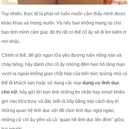
Tuy nhiên, thực tế là phái nữ luôn muốn cảm thấy mình được
kháo khao và mong muốn. Và nếu bạn không mang lại cho
bạn tình mình cảm giác đó thì rất có thể cô ấy sẽ đi tìm kiếm ở
nơi khác.
Chính vì thế, để giữ ngọn lửa yêu đương luôn nồng nàn và
cháy bỏng, hãy dành cho cô ấy những đêm hẹn hò lãng mạn
vượt ra ngoài không gian chật hẹp của bốn bức tường nhà có
thể đi khách sạn hoặc sử dụng các loại
dụng cụ tình dục
cho nữ
; hãy gửi tới bạn tình những tin nhắn hay email khiêu
gợi vào bữa trưa; và đặc biệt là hãy bằng mọi cách duy trì
những quan hệ tình dục với đồ chơi tình dục ngọt ngào,
những cử chỉ âu yếm và cả "quan hệ tình dục lên đỉnh" giữa
hai người.