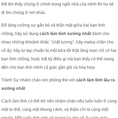
thể tìm thấy chúng ở chính trong ngôi nhà của mình thì họ sẽ
đi tìm chúng ở nơi khác.
Để tăng cường sự gắn bó và thân mật giữa hai bạn tình
chồng, hãy sử dụng
cách làm tình sướng nhất
dành cho
nhau những khoảnh khắc "chất lượng"; hãy matxa chân cho
cô ấy; hãy tự tay chuẩn bị một bữa tối thật lãng mạn chỉ có hai
bạn tình chồng; hoặc bất kỳ điều gì mà bạn thấy có thể mang
đến cho bạn tình mình cả giác gần gũi và hòa hợp.
Tránh Sự nhàm chán nơi phòng the với
cách làm tình lâu ra
sướng nhất
Cách làm tình có thể trở nên nhàm chán nếu luôn luôn ở cùng
một tư thế, cùng một khung cảnh, và thậm chí là cùng một
người. Một cuộc tình mới sẽ mang lại cho cô ấy cảm giác