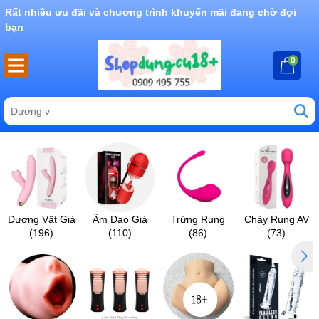
Rất nhiều ưu đãi và chương trình khuyến mãi đang chờ đợi
bạn
0
Dương Vật Giả
Âm Đạo Giả
Trứng Rung
Chày Rung AV
(196)
(110)
(86)
(73)