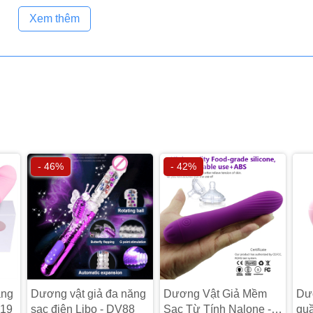
Xem thêm
- 46%
- 42%
ăng
Dương vật giả đa năng
Dương Vật Giả Mềm
Dươ
S19
sạc điện Libo - DV88
Sạc Từ Tính Nalone -
quầ