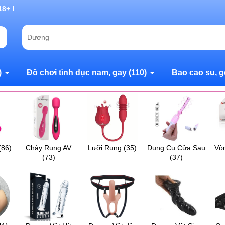
g chờ đợi bạn
)
Đồ chơi tình dục nam, gay
(110)
Bao cao su, g
(86)
Chày Rung AV
Lưỡi Rung
(35)
Dụng Cụ Cửa Sau
Vò
(73)
(37)