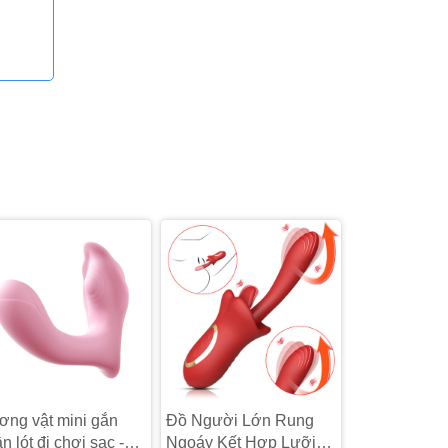
ng vật mini gắn
Đồ Người Lớn Rung
n lót đi chơi sạc -
Ngoáy Kết Hợp Lưỡi