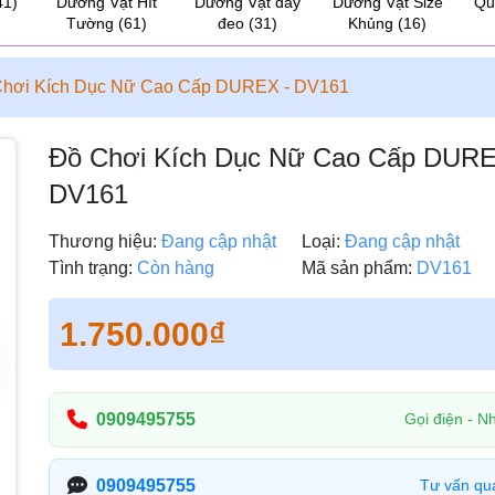
41)
Dương Vật Hít
Dương Vật dây
Dương Vật Size
Qu
Tường
(61)
đeo
(31)
Khủng
(16)
Chơi Kích Dục Nữ Cao Cấp DUREX - DV161
Đồ Chơi Kích Dục Nữ Cao Cấp DURE
DV161
Thương hiệu:
Đang cập nhật
Loại:
Đang cập nhật
Tình trạng:
Còn hàng
Mã sản phẩm:
DV161
1.750.000₫
0909495755
Gọi điện - Nh
0909495755
Tư vấn qu