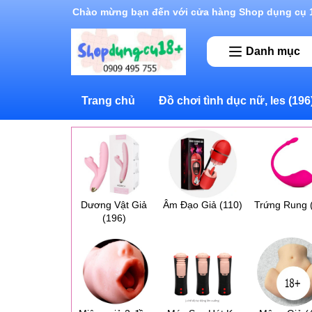
Rất nhiều ưu đãi và chương trình khuyến mãi đan
Danh mục
Trang chủ
Đồ chơi tình dục nữ, les
(196
Dương Vật Giả
Âm Đạo Giả
(110)
Trứng Rung
(196)