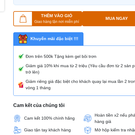
THÊM VÀO GIỎ
MUA NGAY
Giao hàng tận nơi miễn phí
Khuyến mãi đặc biệt !!!
Đơn trên 500k Tặng kèm gel bôi trơn
Giảm giá 10% khi mua từ 2 triệu (Yêu cầu đơn từ 2 sản
trở lên)
Giảm riêng giá đặc biệt cho khách quay lại mua lần 2 tro
vòng 1 tháng
Cam kết của chúng tôi
Hoàn tiền x2 nếu phá
Cam kết 100% chính hãng
hàng giả
Giao tận tay khách hàng
Mở hộp kiểm tra nhậ