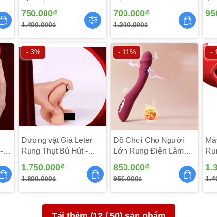
DV226
TR
750.000₫
700.000₫
95
1.400.000₫
1.200.000₫
 trong khoảng chất liệu silicone y tế cao cấp mềm mại đem 
- 3%
- 11%
-
g hoa cho bạn những giây phút thư giãn giải tỏa mọi bao mỏi 
hấm nước cực phải chăng nên bạn mang thể lặng tâm tiêu dùn
i... Mà ko lo bị hư hỏng.
Dương vật Giả Leten
Đồ Chơi Cho Người
Má
-
Rung Thụt Bú Hút -
Lớn Rung Điện Làm
Run
DV246
Ấm - DV268
MX
1.750.000₫
850.000₫
1.
1.800.000₫
950.000₫
1.4
Tải thêm (
12
/
50
) sản phẩm