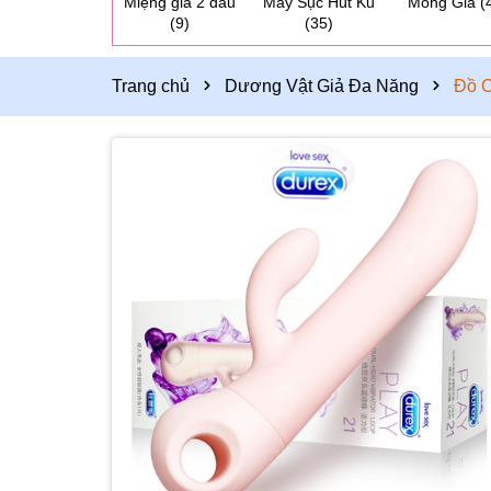
Miệng giả 2 đầu
Máy Sục Hút Ku
Mông Giả
(
(9)
(35)
Trang chủ
Dương Vật Giả Đa Năng
Đồ 