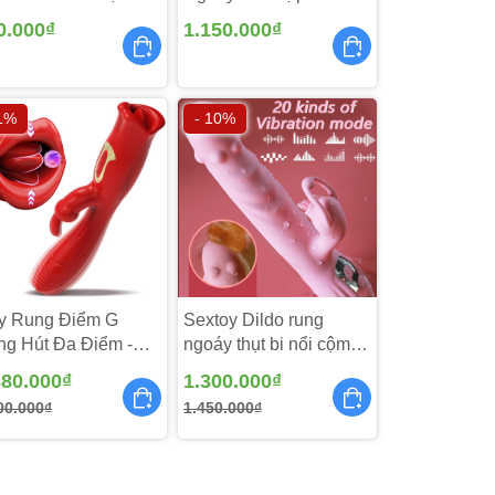
97
Liếm 3 in 1 - MX101
0.000₫
1.150.000₫
đến
 1%
- 10%
mệt.
g
y Rung Điểm G
Sextoy Dildo rung
g Hút Đa Điểm -
ngoáy thụt bi nổi cộm -
106
DV265
380.000₫
1.300.000₫
00.000₫
1.450.000₫