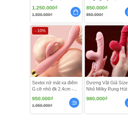
Từ xa - DV136
1.250.000₫
850.000₫
1.500.000₫
950.000₫
Đồ Chơi Kích Dục Nữ Cao Cấp DUREX được làm
- 10%
cảm giác như đang được trơn tru, massage thăn
Ngoại hình phần dưới bằng nhựa ABS chống t
trong môi trường nước như trong bồn tắm, bể bơ
Sextoi nữ mát xa điểm
Dương Vật Giả Size
G cỡ nhỏ đk 2.4cm -
Nhỏ Milky Rung Hút 
DV250
DV267
950.000₫
980.000₫
1.050.000₫