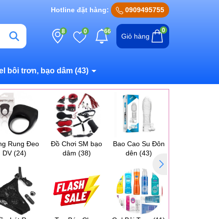
Hotline đặt hàng:
0909495755
0
8
0
66
Giỏ hàng
el bôi trơn, bạo dâm
(43)
ng Rung Đeo
Đồ Chơi SM bạo
Bao Cao Su Đôn
Máy Massag
DV
(24)
dâm
(38)
dên
(43)
Ngực Vú
(17