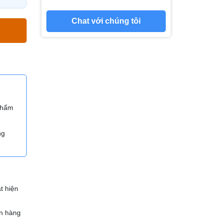
Chat với chúng tôi
 phẩm
ng
t hiện
n hàng