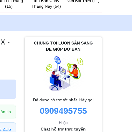
ần Lót Rung
Top Bán Chạy
Gel Bôi Trơn
(11)
Dương Vật 2 
(15)
Tháng Này
(54)
Cho Les
(31
X -
CHÚNG TÔI LUÔN SẴN SÀNG
ĐỂ GIÚP ĐỠ BẠN
Để được hỗ trợ tốt nhất. Hãy gọi
0909495755
ắn tin
Hoặc
Chat hỗ trợ trực tuyến
a Zalo