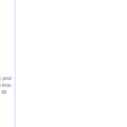
c phút
ộ khác
c đã