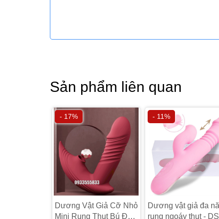
Sản phẩm liên quan
- 17%
- 11%
Dương Vật Giả Cỡ Nhỏ
Dương vật giả đa n
Mini Rung Thụt Bú Đk
rung ngoáy thụt - D