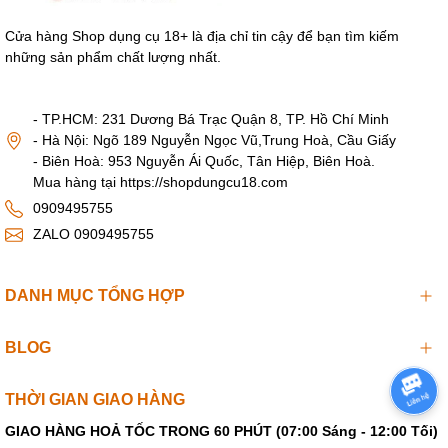
âm đạo và chọn chế độ rung thích hợp chuyển đổi dễ
dàng.
Cửa hàng Shop dụng cụ 18+ là địa chỉ tin cậy để bạn tìm kiếm
những sản phẩm chất lượng nhất.
Dùng xong vệ sinh với nước sạch và xà bông tắm.
- TP.HCM: 231 Dương Bá Trạc Quận 8, TP. Hồ Chí Minh
- Hà Nội: Ngõ 189 Nguyễn Ngọc Vũ,Trung Hoà, Cầu Giấy
- Biên Hoà: 953 Nguyễn Ái Quốc, Tân Hiệp, Biên Hoà.
Mua hàng tại https://shopdungcu18.com
0909495755
ZALO 0909495755
DANH MỤC TỔNG HỢP
BLOG
THỜI GIAN GIAO HÀNG
GIAO HÀNG HOẢ TỐC TRONG 60 PHÚT (07:00 Sáng - 12:00 Tối)