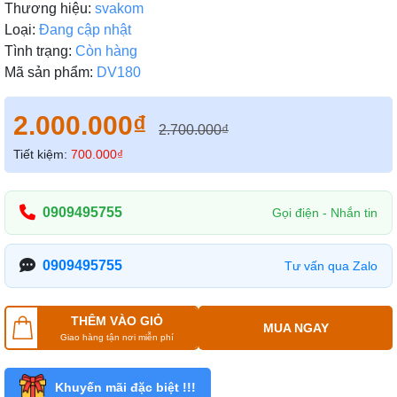
Thương hiệu:
svakom
Loại:
Đang cập nhật
Tình trạng:
Còn hàng
Mã sản phẩm:
DV180
2.000.000₫
2.700.000₫
Tiết kiệm:
700.000₫
0909495755
Gọi điện - Nhắn tin
0909495755
Tư vấn qua Zalo
THÊM VÀO GIỎ
MUA NGAY
Giao hàng tận nơi miễn phí
Khuyến mãi đặc biệt !!!