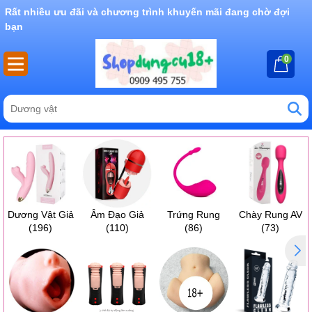
Rất nhiều ưu đãi và chương trình khuyến mãi đang chờ đợi
bạn
0
Dương Vật Giả
Âm Đạo Giả
Trứng Rung
Chày Rung AV
(196)
(110)
(86)
(73)