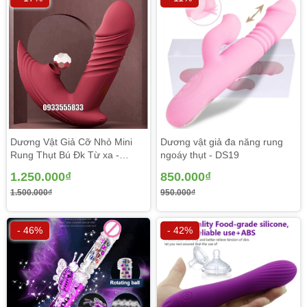
Dương Vật Giả Cỡ Nhỏ Mini
Dương vật giả đa năng rung
Rung Thụt Bú Đk Từ xa -
ngoáy thụt - DS19
DV136
1.250.000₫
850.000₫
1.500.000₫
950.000₫
Đồ chơi kích dục nữ vip xài tốt Svakom Angel tạo cho
- 46%
- 42%
người dùng nhiều cung bậc xúc cảm tăng hưng phấn mới
lạ với hơn 40 kiểu rung khác nhau.