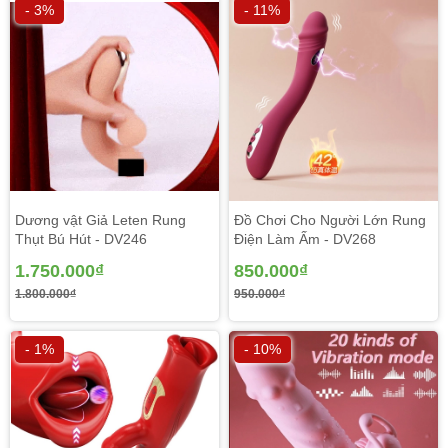
- 3%
- 11%
Dương vật Giả Leten Rung
Đồ Chơi Cho Người Lớn Rung
Thụt Bú Hút - DV246
Điện Làm Ấm - DV268
Máy sử dụng pin sạc usb dẻo dai, hoạt động liên tiếp hàng
1.750.000₫
850.000₫
giờ liền nên bạn không lo bị đứt quãng giữa chừng.
1.800.000₫
950.000₫
- 1%
- 10%
Hướng dẫn dùng Đồ chơi kích dục nữ vip xài tốt Svakom
Angel