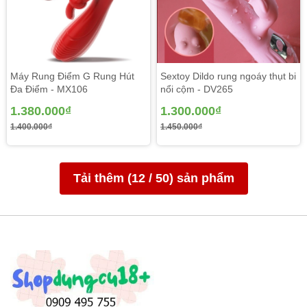
Máy Rung Điểm G Rung Hút
Sextoy Dildo rung ngoáy thụt bi
Đa Điểm - MX106
nổi cộm - DV265
1.380.000₫
1.300.000₫
1.400.000₫
1.450.000₫
Tải thêm (
12
/
50
) sản phẩm
Sạc pin đa số trước khi sử dụng để tránh tình trạng hết pin
giữa chừng làm cho ảnh hưởng đến cuộc vui. 1 lần sạc có
thể dùng đến 6 7 lần mới sạc lại.
Dùng gel bôi trơn thoa lên sản phẩm sau đó đưa từ từ vào