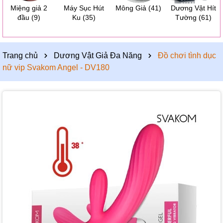
Miệng giả 2
Máy Sục Hút
Mông Giả
(41)
Dương Vật Hít
đầu
(9)
Ku
(35)
Tường
(61)
Trang chủ
Dương Vật Giả Đa Năng
Đồ chơi tình dục
nữ vip Svakom Angel - DV180