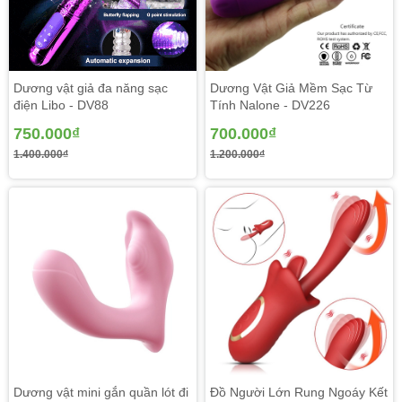
Dương vật giả đa năng sạc
Dương Vật Giả Mềm Sạc Từ
điện Libo - DV88
Tính Nalone - DV226
750.000₫
700.000₫
1.400.000₫
1.200.000₫
Bên cạnh đó
dương vật giả cao cấp
còn có tính năng ấm
nóng nhiệt độ phù hợp cho mùa đông hoặc ở phòng lạnh
có thể tự gia nhiệt bằng nhiệt độ cơ thể cảm giác ấm nóng
trong cô bé tạo sự kích thích lên các mô thần kinh giống
quan hệ thật và phê hơn nhiều.
Dương vật mini gắn quần lót đi
Đồ Người Lớn Rung Ngoáy Kết