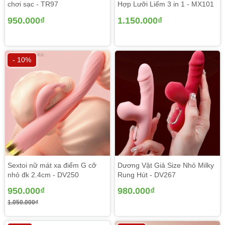
chơi sạc - TR97
Hợp Lưỡi Liếm 3 in 1 - MX101
950.000₫
1.150.000₫
- 10%
Đồ chơi kích dục nữ
vip xài tốt Svakom Angel cấu
tạo từ silicon cao cấp có thể uốn cong và đàn hồi lại như
cũ dễ dàng, bền mặt mịn màng, mềm mại ko gây đau rát
hay bất cứ tổn thương nào cho các bạn. Chất cấu tạo an
toàn thân thiện với cơ thể dùng trong y khoa tạo được cảm
giác chân thật, gần gũi cho người dùng song song chống
thấm tuyệt đối thuận tiện trong
việc rửa và dùng ở những chỗ ẩm ướt.
Sextoi nữ mát xa điểm G cỡ
Dương Vật Giả Size Nhỏ Milky
nhỏ đk 2.4cm - DV250
Rung Hút - DV267
950.000₫
980.000₫
1.050.000₫