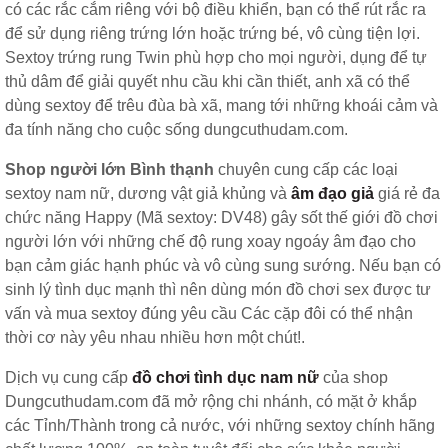
có các rắc cắm riêng với bộ điều khiển, bạn có thể rút rắc ra
để sử dụng riêng trứng lớn hoặc trứng bé, vô cùng tiện lợi.
Sextoy trứng rung Twin phù hợp cho mọi người, dụng để tự
thủ dâm để giải quyết nhu cầu khi cần thiết, anh xã có thể
dùng sextoy để trêu đùa bà xã, mang tới những khoái cảm và
đa tính năng cho cuộc sống dungcuthudam.com.
Shop người lớn Bình thạnh
chuyên cung cấp các loại
sextoy nam nữ, dương vật giả khủng và
âm đạo giả
giá rẻ đa
chức năng Happy (Mã sextoy: DV48) gây sốt thế giới đồ chơi
người lớn với những chế độ rung xoay ngoáy âm đạo cho
bạn cảm giác hạnh phúc và vô cùng sung sướng. Nếu bạn có
sinh lý tình dục mạnh thì nên dùng món đồ chơi sex được tư
vấn và mua sextoy đúng yêu cầu Các cặp đôi có thể nhận
thời cơ này yêu nhau nhiều hơn một chút!.
Dịch vụ cung cấp
đồ chơi tình dục nam nữ
của shop
Dungcuthudam.com đã mở rộng chi nhánh, có mặt ở khắp
các Tỉnh/Thành trong cả nước, với những sextoy chính hãng