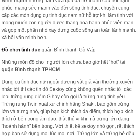
Bình thạnh
những năm vừa qua đã trở thành cầu nối hạnh
phúc, mang sức mạnh vào đời sống tình dục, chuyên cung
cấp các món dụng cụ tình dục nam nữ hỗ trợ khi làm tình với
mong muốn con người được thăng hoa hạnh phúc viên mãn
và góp một phần nhỏ xây dựng cuộc sống an toàn lành mạnh,
xã hội văn minh hơn.
Đồ chơi tình dục
quận Bình thạnh Gò Vấp
Những món đồ chơi người lớn chưa bao giờ hết “hot” tại
quận Bình thạnh TPHCM
Dụng cụ tình dục nữ ngoài dương vật giả vẫn thường xuyên
nhắc tới thì các tín đồ Sextoy cũng không quên nhắc tới các
loại trứng rung điểm G hay còn gọi là trứng rung tình yêu.
Trứng rung Twin xuất xứ chính hãng Shaki, bao gồm trứng
lớn và trứng nhỏ, giúp bạn kích thích đa điểm, thích hợp kích
thích ở bên trong âm đạo, thật thú vị khi mà trứng lớn đang
“hoành hành” bên trong. Với thiết kế sextoy nhỏ gọn, rất thích
hợp bạn sử dụng mọi lúc mọi nơi, Trứng lớn và trứng bé đều