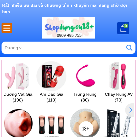
Rất nhiều ưu đãi và chương trình khuyến mãi đang chờ đợi
bạn
0
Dương Vật Giả
Âm Đạo Giả
Trứng Rung
Chày Rung AV
(196)
(110)
(86)
(73)