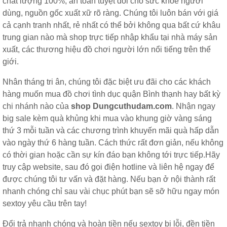
chất lượng 100%, an toàn tuyệt đối cho sức khỏe người
dùng, nguồn gốc xuất xữ rõ ràng. Chúng tôi luôn bán với giá
cả cạnh tranh nhất, rẻ nhất có thể bởi không qua bất cứ khâu
trung gian nào mà shop trực tiếp nhập khẩu tại nhà máy sản
xuất, các thương hiệu đồ chơi người lớn nổi tiếng trên thế
giới.
Nhân tháng tri ân, chúng tôi đặc biệt ưu đãi cho các khách
hàng muốn mua đồ chơi tình dục quận Bình thạnh hay bất kỳ
chi nhánh nào của
shop Dungcuthudam.com
. Nhận ngay
big sale kèm quà khủng khi mua vào khung giờ vàng sáng
thứ 3 mỗi tuần và các chương trình khuyến mãi quà hấp dẫn
vào ngày thứ 6 hàng tuần. Cách thức rất đơn giản, nếu không
có thời gian hoặc cần sự kín đáo bạn không tới trực tiếp.Hãy
truy cập website, sau đó gọi điện hotline và liên hệ ngay để
được chúng tôi tư vấn và đặt hàng. Nếu bạn ở nội thành rất
nhanh chóng chỉ sau vài chục phút bạn sẽ sỡ hữu ngay món
sextoy yêu cầu trên tay!
Đổi trả nhanh chóng và hoàn tiền nếu sextoy bị lỗi, đền tiền