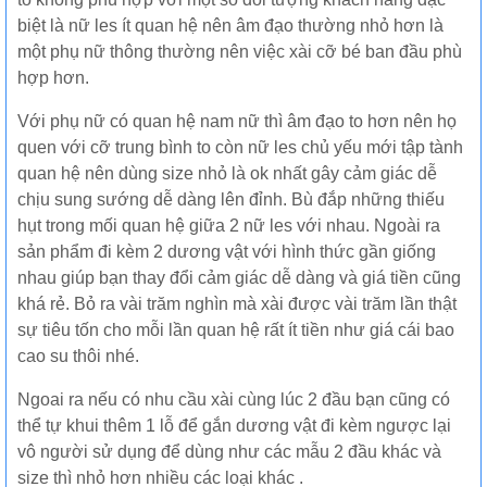
biệt là nữ les ít quan hệ nên âm đạo thường nhỏ hơn là
một phụ nữ thông thường nên việc xài cỡ bé ban đầu phù
hợp hơn.
Với phụ nữ có quan hệ nam nữ thì âm đạo to hơn nên họ
quen với cỡ trung bình to còn nữ les chủ yếu mới tập tành
quan hệ nên dùng size nhỏ là ok nhất gây cảm giác dễ
chịu sung sướng dễ dàng lên đỉnh. Bù đắp những thiếu
hụt trong mối quan hệ giữa 2 nữ les với nhau. Ngoài ra
sản phẩm đi kèm 2 dương vật với hình thức gần giống
nhau giúp bạn thay đổi cảm giác dễ dàng và giá tiền cũng
khá rẻ. Bỏ ra vài trăm nghìn mà xài được vài trăm lần thật
sự tiêu tốn cho mỗi lần quan hệ rất ít tiền như giá cái bao
cao su thôi nhé.
Ngoai ra nếu có nhu cầu xài cùng lúc 2 đầu bạn cũng có
thể tự khui thêm 1 lỗ để gắn dương vật đi kèm ngược lại
vô người sử dụng để dùng như các mẫu 2 đầu khác và
size thì nhỏ hơn nhiều các loại khác .