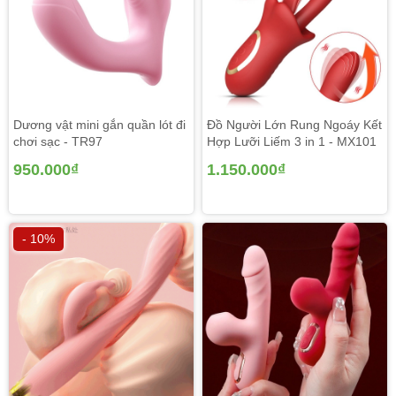
Dương vật mini gắn quần lót đi
Đồ Người Lớn Rung Ngoáy Kết
chơi sạc - TR97
Hợp Lưỡi Liếm 3 in 1 - MX101
950.000₫
1.150.000₫
- 10%