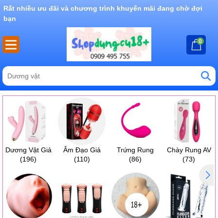
Rất nhiều ưu đãi và chương trình khuyến mãi đang chờ đợi
bạn
0
Dương Vật Giả
Âm Đạo Giả
Trứng Rung
Chày Rung AV
(196)
(110)
(86)
(73)