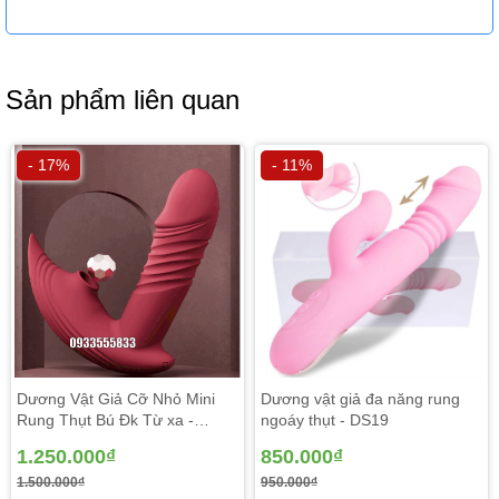
Sản phẩm liên quan
- 17%
- 11%
Dương Vật Giả Cỡ Nhỏ Mini
Dương vật giả đa năng rung
Rung Thụt Bú Đk Từ xa -
ngoáy thụt - DS19
DV136
1.250.000₫
850.000₫
1.500.000₫
950.000₫