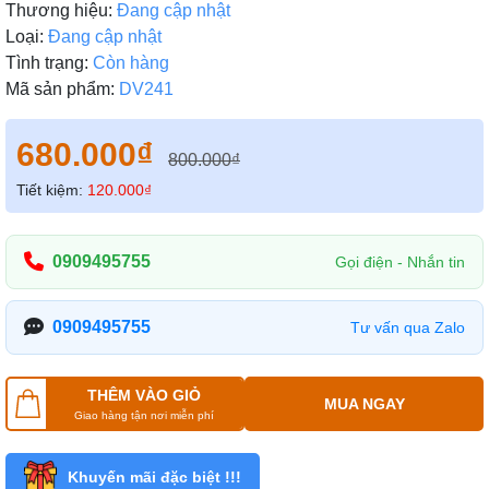
Thương hiệu:
Đang cập nhật
Loại:
Đang cập nhật
Tình trạng:
Còn hàng
Mã sản phẩm:
DV241
680.000₫
800.000₫
Tiết kiệm:
120.000₫
0909495755
Gọi điện - Nhắn tin
0909495755
Tư vấn qua Zalo
THÊM VÀO GIỎ
MUA NGAY
Giao hàng tận nơi miễn phí
Khuyến mãi đặc biệt !!!