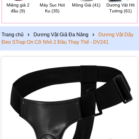
Miệng giả 2
Máy Sục Hút
Mông Giả
(41)
Dương Vật Hít
đầu
(9)
Ku
(35)
Tường
(61)
Trang chủ
Dương Vật Giả Đa Năng
Dương Vật Dây
Đeo STrap On Cỡ Nhỏ 2 Đầu Thay Thế - DV241