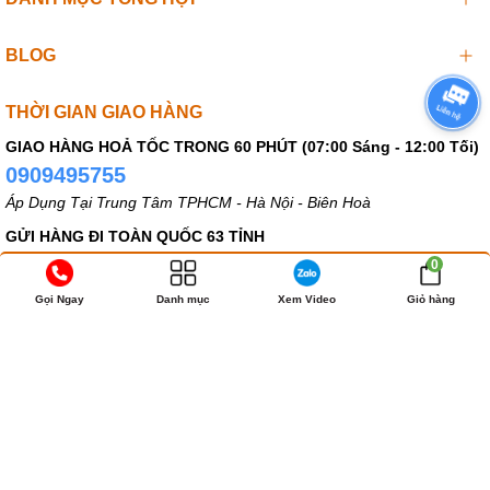
BLOG
THỜI GIAN GIAO HÀNG
GIAO HÀNG HOẢ TỐC TRONG 60 PHÚT (07:00 Sáng - 12:00 Tối)
0909495755
Áp Dụng Tại Trung Tâm TPHCM - Hà Nội - Biên Hoà
GỬI HÀNG ĐI TOÀN QUỐC 63 TỈNH
0909495755
0
Thời gian nhận hàng 1-4 Ngày (KÍN ĐÁO - BẢO MẬT - KÊ KHAI NỘI
Gọi Ngay
Danh mục
Xem Video
Giỏ hàng
DUNG KHÁC)
Bản quyền thuộc về
SHOP DỤNG CỤ 18+
.
Cung cấp bởi
Sapo