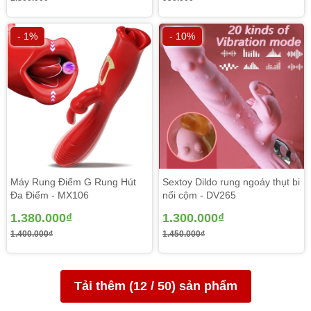
- 1%
- 10%
Máy Rung Điểm G Rung Hút
Sextoy Dildo rung ngoáy thụt bi
Đa Điểm - MX106
nổi cộm - DV265
1.380.000₫
1.300.000₫
1.400.000₫
1.450.000₫
Tải thêm (
12
/
50
) sản phẩm