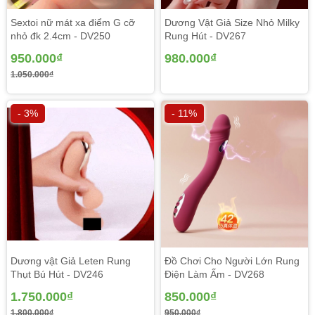
Sextoi nữ mát xa điểm G cỡ
Dương Vật Giả Size Nhỏ Milky
nhỏ đk 2.4cm - DV250
Rung Hút - DV267
950.000₫
980.000₫
1.050.000₫
- 3%
- 11%
Dương vật Giả Leten Rung
Đồ Chơi Cho Người Lớn Rung
Thụt Bú Hút - DV246
Điện Làm Ấm - DV268
1.750.000₫
850.000₫
1.800.000₫
950.000₫