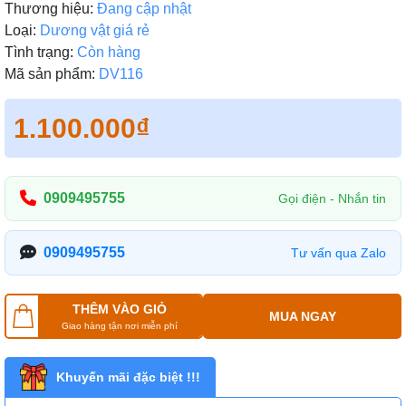
Thương hiệu:
Đang cập nhật
Loại:
Dương vật giá rẻ
Tình trạng:
Còn hàng
Mã sản phẩm:
DV116
1.100.000₫
0909495755
Gọi điện - Nhắn tin
0909495755
Tư vấn qua Zalo
THÊM VÀO GIỎ
MUA NGAY
Giao hàng tận nơi miễn phí
Khuyến mãi đặc biệt !!!