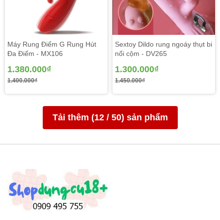
Máy Rung Điểm G Rung Hút
Sextoy Dildo rung ngoáy thụt bi
Đa Điểm - MX106
nổi cộm - DV265
1.380.000₫
1.300.000₫
1.400.000₫
1.450.000₫
Tải thêm (
12
/
50
) sản phẩm