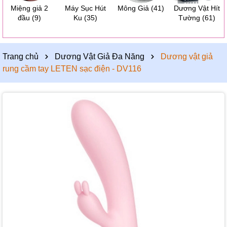
Miệng giả 2
Máy Sục Hút
Mông Giả
(41)
Dương Vật Hít
đầu
(9)
Ku
(35)
Tường
(61)
Trang chủ
Dương Vật Giả Đa Năng
Dương vật giả
rung cầm tay LETEN sạc điện - DV116