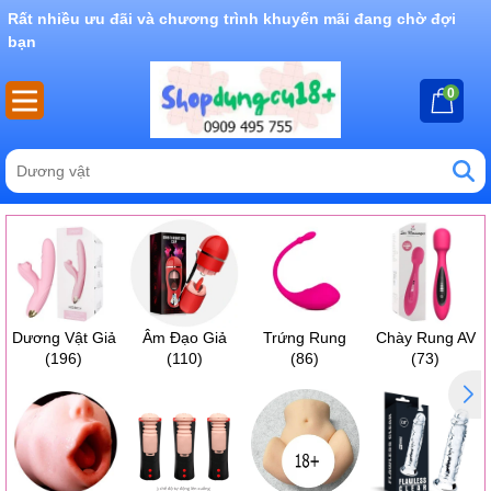
Rất nhiều ưu đãi và chương trình khuyến mãi đang chờ đợi
bạn
0
Dương Vật Giả
Âm Đạo Giả
Trứng Rung
Chày Rung AV
(196)
(110)
(86)
(73)