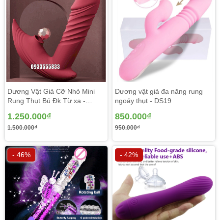
gợi sóng hay thiết kế đặc biệt giống bao quy đầu của đàn
ông.
Dương Vật Giả Cỡ Nhỏ Mini
Dương vật giả đa năng rung
Rung Thụt Bú Đk Từ xa -
ngoáy thụt - DS19
DV136
1.250.000₫
850.000₫
1.500.000₫
950.000₫
Đồ chơi người lớn sextoy cao cấp có phong cách thiết kế
nhỏ gọn lên chỉ việc một thao tác nhấn nút thôi dương vật
- 46%
- 42%
giả khởi đầu mát xa & kích thích nhẹ khu vực âm vật,
mồng đốc. Đút sâu vào bên trong kèm theo việc dùng gel
bôi trơn tăng cảm xúc mà hoàn toàn không khác gì được
chàng ân ái làm tình thật vui mắt và khoái cảm dạt dào.