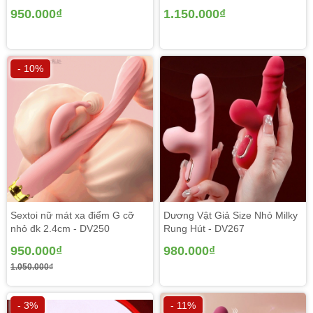
950.000₫
1.150.000₫
- 10%
Sextoi nữ mát xa điểm G cỡ
Dương Vật Giả Size Nhỏ Milky
nhỏ đk 2.4cm - DV250
Rung Hút - DV267
950.000₫
980.000₫
1.050.000₫
- 3%
- 11%