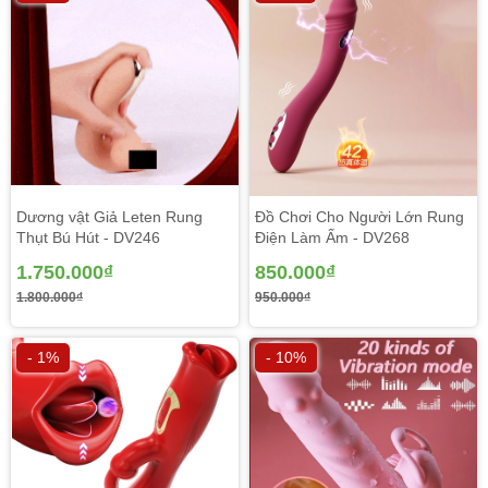
Dương vật Giả Leten Rung
Đồ Chơi Cho Người Lớn Rung
Thụt Bú Hút - DV246
Điện Làm Ấm - DV268
1.750.000₫
850.000₫
1.800.000₫
950.000₫
- 1%
- 10%