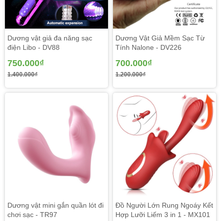
Dương vật giả đa năng sạc
Dương Vật Giả Mềm Sạc Từ
điện Libo - DV88
Tính Nalone - DV226
750.000₫
700.000₫
1.400.000₫
1.200.000₫
Dương vật mini gắn quần lót đi
Đồ Người Lớn Rung Ngoáy Kết
chơi sạc - TR97
Hợp Lưỡi Liếm 3 in 1 - MX101