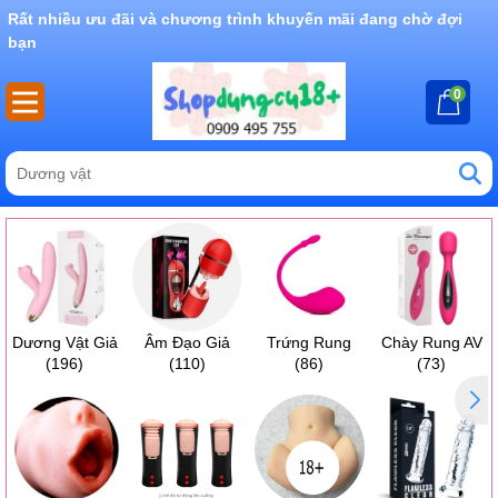
Rất nhiều ưu đãi và chương trình khuyến mãi đang chờ đợi
bạn
0
Dương Vật Giả
Âm Đạo Giả
Trứng Rung
Chày Rung AV
(196)
(110)
(86)
(73)