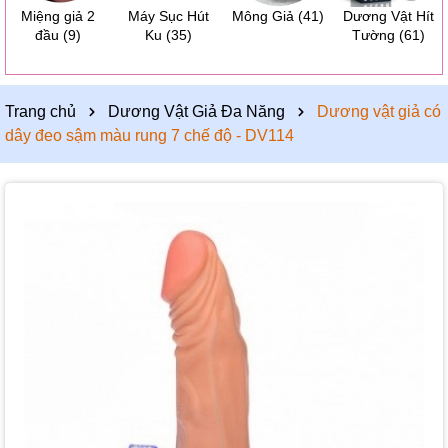
Miệng giả 2
Máy Sục Hút
Mông Giả
(41)
Dương Vật Hít
đầu
(9)
Ku
(35)
Tường
(61)
Trang chủ
Dương Vật Giả Đa Năng
Dương vật giả có
dây đeo sậm màu rung 7 chế độ - DV114