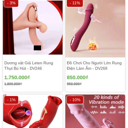
- 3%
- 11%
Dương vật Giả Leten Rung
Đồ Chơi Cho Người Lớn Rung
Thụt Bú Hút - DV246
Điện Làm Ấm - DV268
1.750.000₫
850.000₫
1.800.000₫
950.000₫
- 1%
- 10%
Vệ sinh dương vật giả dây đeo cho nam sậm màu có rung