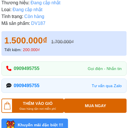
Thương hiệu:
Đang cập nhật
Loại:
Đang cập nhật
Tình trạng:
Còn hàng
Mã sản phẩm:
DV187
1.500.000₫
1.700.000₫
Tiết kiệm:
200.000₫
0909495755
Gọi điện - Nhắn tin
0909495755
Tư vấn qua Zalo
THÊM VÀO GIỎ
MUA NGAY
Giao hàng tận nơi miễn phí
Khuyến mãi đặc biệt !!!