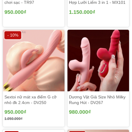
chơi sạc - TR97
Hợp Lưỡi Liếm 3 in 1 - MX101
950.000₫
1.150.000₫
- 10%
Tính năng ấm nóng lên tới 42 độ C giúp phụ nữ có cảm
giác như quan hệ với một người đàn ông thật sự chứ
không phải là hàng giả. Đặc biệt với mùa lạnh thì tính
Sextoi nữ mát xa điểm G cỡ
Dương Vật Giả Size Nhỏ Milky
năng này làm sản phẩm hấp dẫn hơn và tạo cảm xúc tốt
nhỏ đk 2.4cm - DV250
Rung Hút - DV267
hơn cho người dùng.
950.000₫
980.000₫
1.050.000₫