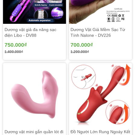
Dương vật giả đa năng sạc
Dương Vật Giả Mềm Sạc Từ
điện Libo - DV88
Tính Nalone - DV226
Một
dương vật giả có rung
ngoáy đa tính năng mang
đến cho nữ giới các khoái cảm mới lạ và độc đáo
750.000₫
700.000₫
hơn, giúp đàn bà có thể thỏa mãn được nhu cầu tình
1.400.000₫
1.200.000₫
dục , thèm muốn trong các khi đơn chiếc buồn chán đem
đến cho phụ nữ kích thích như đang quan hệ tình
dục có đàn ông.
Dương vật mini gắn quần lót đi
Đồ Người Lớn Rung Ngoáy Kết