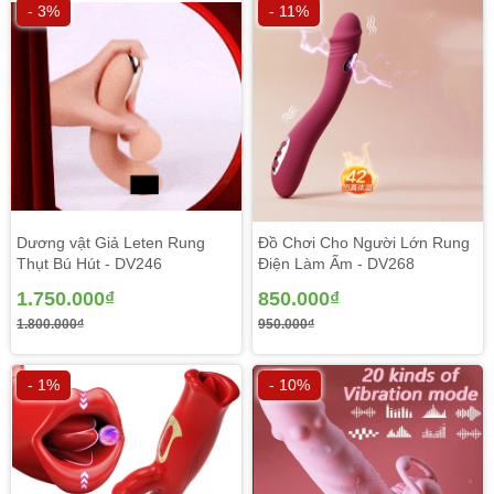
- 3%
- 11%
Dương vật Giả Leten Rung
Đồ Chơi Cho Người Lớn Rung
Thụt Bú Hút - DV246
Điện Làm Ấm - DV268
1.750.000₫
850.000₫
1.800.000₫
950.000₫
- 1%
- 10%
Thiết kế dễ và khả năng hít tường độc đáo khôn xiết kiên
cố định vào mọi mặt phẳng mịn , nên đàn bà với thể chủ
động chọn lọc cho mình 1 thư thế của như một chỗ lâm