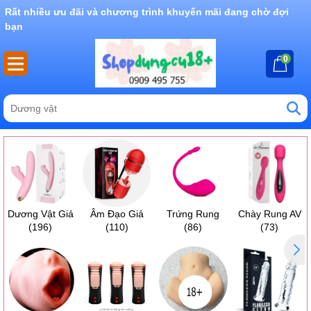
Rất nhiều ưu đãi và chương trình khuyến mãi đang chờ đợi
bạn
0
Dương Vật Giả
Âm Đạo Giả
Trứng Rung
Chày Rung AV
(196)
(110)
(86)
(73)