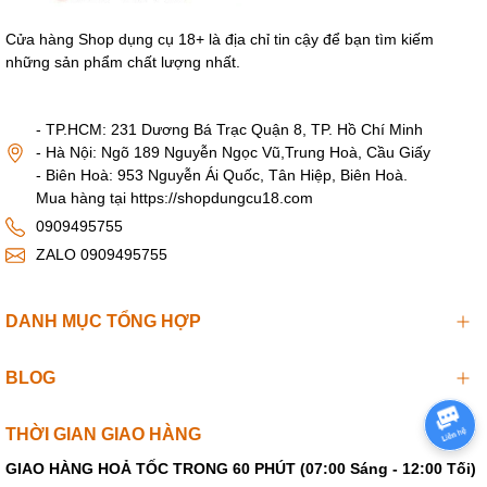
Cửa hàng Shop dụng cụ 18+ là địa chỉ tin cậy để bạn tìm kiếm
Sử dụng Dương vật giả không dây rung ngoáy 8.5 inch
những sản phẩm chất lượng nhất.
- khi tiêu dùng dương vật giả mang đế silicon để nâng
cao cảm xúc đàn bà nên lựa chọn cho mình một mẫu gel
- TP.HCM: 231 Dương Bá Trạc Quận 8, TP. Hồ Chí Minh
bôi trơn tuột để cuộc yêu thêm phần thăng
- Hà Nội: Ngõ 189 Nguyễn Ngọc Vũ,Trung Hoà, Cầu Giấy
hoa và trơn trượt hơn không gây đau trong quan hệ ,
- Biên Hoà: 953 Nguyễn Ái Quốc, Tân Hiệp, Biên Hoà.
nên vệ sinh sạch dương vật giả sau mỗi lần sử dụng.
Mua hàng tại https://shopdungcu18.com
0909495755
ZALO 0909495755
DANH MỤC TỔNG HỢP
BLOG
THỜI GIAN GIAO HÀNG
GIAO HÀNG HOẢ TỐC TRONG 60 PHÚT (07:00 Sáng - 12:00 Tối)