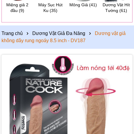
Miệng giả 2
Máy Sục Hút
Mông Giả
(41)
Dương Vật Hít
đầu
(9)
Ku
(35)
Tường
(61)
Trang chủ
Dương Vật Giả Đa Năng
Dương vật giả
không dây rung ngoáy 8.5 inch - DV187