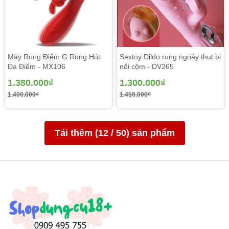
trận đầy tuyệt vời .
Máy Rung Điểm G Rung Hút
Sextoy Dildo rung ngoáy thụt bi
Đa Điểm - MX106
nổi cộm - DV265
1.380.000₫
1.300.000₫
1.400.000₫
1.450.000₫
Tải thêm (
12
/
50
) sản phẩm