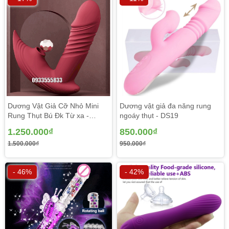
rung ngoáy 8.5 inch có chính là không qua một remote
điều khiển nào hết không có dây điện rườm rà dính trên
sản phẩm. Chúng ra có nút điều khiển trực tiếp trên dương
vật và lỗ sạc ngay trên thân dương vật. Không còn nỗi lo
đứt dây hoặc mất remote. Rất tiện lợi.
Dương Vật Giả Cỡ Nhỏ Mini
Dương vật giả đa năng rung
Rung Thụt Bú Đk Từ xa -
ngoáy thụt - DS19
DV136
1.250.000₫
850.000₫
1.500.000₫
950.000₫
- 46%
- 42%