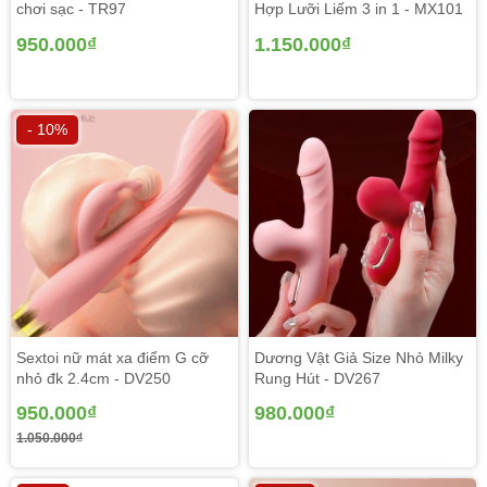
chơi sạc - TR97
Hợp Lưỡi Liếm 3 in 1 - MX101
950.000₫
1.150.000₫
- 10%
Sextoi nữ mát xa điểm G cỡ
Dương Vật Giả Size Nhỏ Milky
nhỏ đk 2.4cm - DV250
Rung Hút - DV267
950.000₫
980.000₫
1.050.000₫