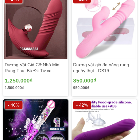
Dương Vật Giả Cỡ Nhỏ Mini
Dương vật giả đa năng rung
Rung Thụt Bú Đk Từ xa -
ngoáy thụt - DS19
DV136
1.250.000₫
850.000₫
1.500.000₫
950.000₫
- 46%
- 42%