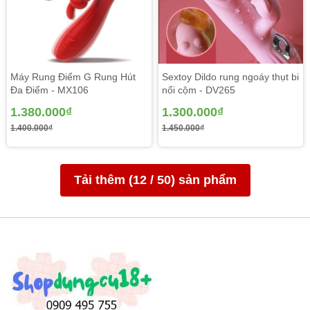
Máy Rung Điểm G Rung Hút
Sextoy Dildo rung ngoáy thụt bi
Đa Điểm - MX106
nổi cộm - DV265
1.380.000₫
1.300.000₫
1.400.000₫
1.450.000₫
Tải thêm (
12
/
50
) sản phẩm