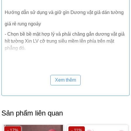
Hướng dẫn sử dụng và giữ gìn Dương vật giả dán tường
giá rẻ rung ngoáy
- Chọn bề bề mặt hợp lý và phải chăng gắn dương vật giả
hít tường Xin LV cỡ trung siêu mềm lên phía trên mặt
phẳng đó.
- Bôi thêm một ít gel bôi trơn để tăng cường mức độ trơn
khi dùng và đồng thời tăng cảm xúc cho người dùng.
- Sau khi sử dụng xong lau chùi thật sạch bằng nước
Xem thêm
sạch, lau khô & cất giữ cẩn trọng để sử dụng được dài lâu.
- bảo quản nơi khô ráo thoáng mát, tránh nơi có nhiệt độ
cao làm ảnh hưởng đến chất lượng hàng hóa.
Sản phẩm liên quan
- 17%
- 11%