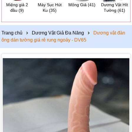
Miệng giả 2
Máy Sục Hút
Mông Giả
(41)
Dương Vật Hít
đầu
(9)
Ku
(35)
Tường
(61)
Trang chủ
Dương Vật Giả Đa Năng
Dương vật đàn
ông dán tường giá rẻ rung ngoáy - DV65