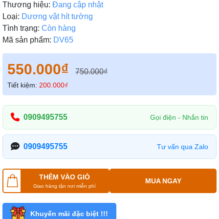
Thương hiệu:
Đang cập nhật
Loại:
Dương vật hít tường
Tình trạng:
Còn hàng
Mã sản phẩm:
DV65
550.000₫
750.000₫
Tiết kiệm:
200.000₫
0909495755
Gọi điện - Nhắn tin
0909495755
Tư vấn qua Zalo
THÊM VÀO GIỎ
MUA NGAY
Giao hàng tận nơi miễn phí
Khuyến mãi đặc biệt !!!