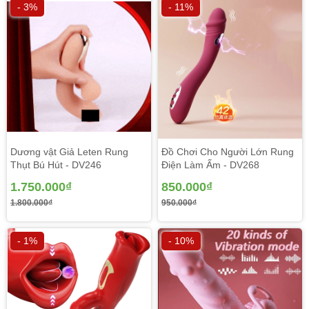
- 3%
- 11%
Dương vật Giả Leten Rung
Đồ Chơi Cho Người Lớn Rung
Thụt Bú Hút - DV246
Điện Làm Ấm - DV268
1.750.000₫
850.000₫
1.800.000₫
950.000₫
- 1%
- 10%