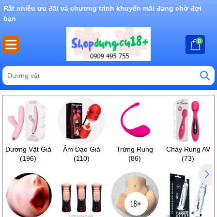
Rất nhiều ưu đãi và chương trình khuyến mãi đang chờ đợi
bạn
0
Dương Vật Giả
Âm Đạo Giả
Trứng Rung
Chày Rung AV
(196)
(110)
(86)
(73)