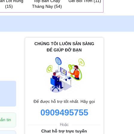
ần Lót Rung
Top Bán Chạy
Gel Bôi Trơn
(11)
Dương Vật 2 
(15)
Tháng Này
(54)
Cho Les
(31
CHÚNG TÔI LUÔN SẴN SÀNG
ĐỂ GIÚP ĐỠ BẠN
Để được hỗ trợ tốt nhất. Hãy gọi
0909495755
ắn tin
Hoặc
Chat hỗ trợ trực tuyến