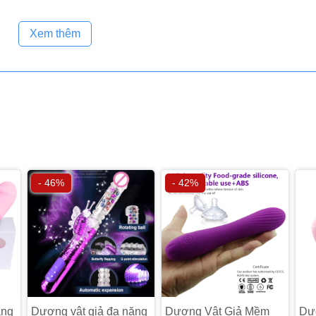
Xem thêm
- 46%
- 42%
ăng
Dương vật giả đa năng
Dương Vật Giả Mềm
Dươ