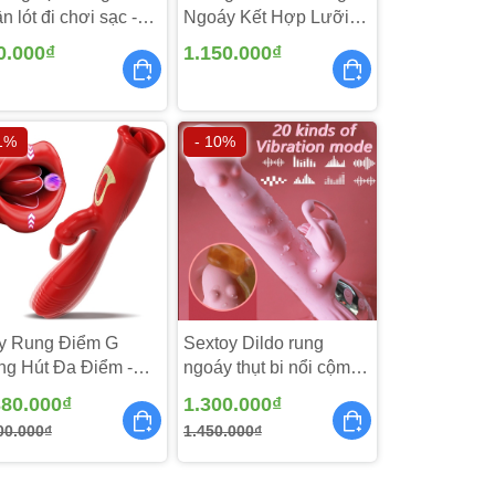
n lót đi chơi sạc -
Ngoáy Kết Hợp Lưỡi
97
Liếm 3 in 1 - MX101
0.000₫
1.150.000₫
 1%
- 10%
u
 khách
y Rung Điểm G
Sextoy Dildo rung
g Hút Đa Điểm -
ngoáy thụt bi nổi cộm -
106
DV265
380.000₫
1.300.000₫
00.000₫
1.450.000₫