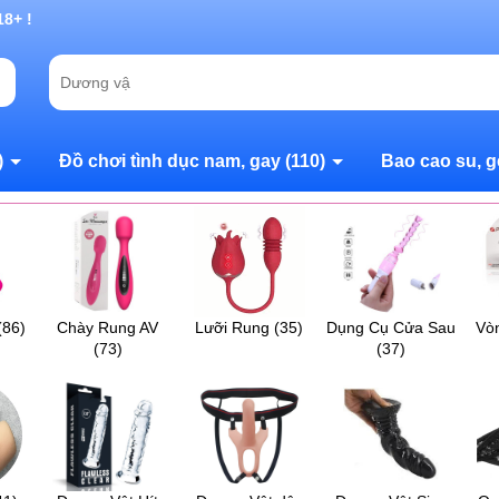
g chờ đợi bạn
)
Đồ chơi tình dục nam, gay
(110)
Bao cao su, g
(86)
Chày Rung AV
Lưỡi Rung
(35)
Dụng Cụ Cửa Sau
Vò
(73)
(37)