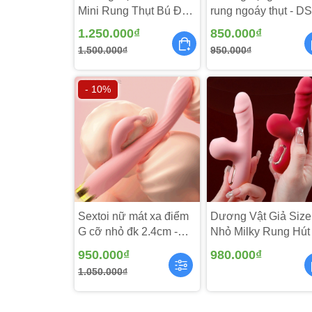
Mini Rung Thụt Bú Đk
rung ngoáy thụt - D
Từ xa - DV136
1.250.000₫
850.000₫
1.500.000₫
950.000₫
- 10%
Dương vật Loveaider Rocking được nhà sản xu
dáng thật sự rất hoàn hảo. Sản phẩm được sản 
hàng hoàn toàn yên tâm khi sử dụng sản phẩm
Sextoi nữ mát xa điểm
Dương Vật Giả Size
G cỡ nhỏ đk 2.4cm -
Nhỏ Milky Rung Hút 
DV250
DV267
950.000₫
980.000₫
1.050.000₫