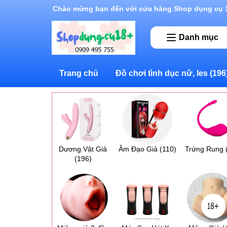
Rất nhiều ưu đãi và chương trình khuyến mãi đan
Danh mục
Trang chủ
Đồ chơi tình dục nữ, les
(196
Dương Vật Giả
Âm Đạo Giả
(110)
Trứng Rung
(196)