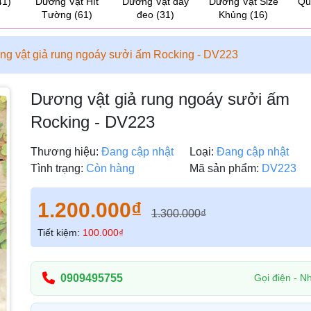
41)
Dương Vật Hít
Dương Vật dây
Dương Vật Size
Qu
Tường
(61)
đeo
(31)
Khủng
(16)
g vật giả rung ngoáy sưởi ấm Rocking - DV223
Dương vật giả rung ngoáy sưởi ấm
Rocking - DV223
Thương hiệu:
Đang cập nhật
Loại:
Đang cập nhật
Tình trạng:
Còn hàng
Mã sản phẩm:
DV223
1.200.000₫
1.300.000₫
Tiết kiệm:
100.000₫
0909495755
Gọi điện - Nh