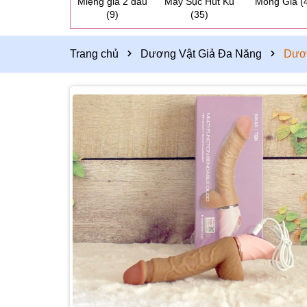
Miệng giả 2 đầu
Máy Sục Hút Ku
Mông Giả
(
(9)
(35)
Trang chủ
Dương Vật Giả Đa Năng
Dươn