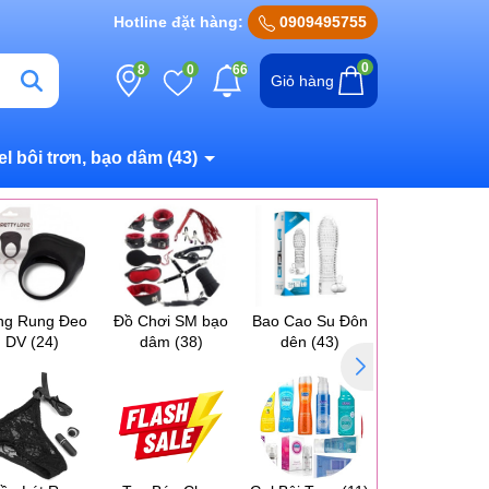
Hotline đặt hàng:
0909495755
0
8
0
66
Giỏ hàng
el bôi trơn, bạo dâm
(43)
ng Rung Đeo
Đồ Chơi SM bạo
Bao Cao Su Đôn
Máy Massag
DV
(24)
dâm
(38)
dên
(43)
Ngực Vú
(17