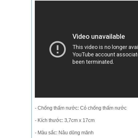
- Chống thấm nước: Có chống thấm nước
- Kích thước: 3,7cm x 17cm
- Màu sắc: Nâu dũng mãnh