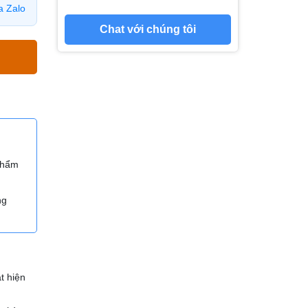
a Zalo
Chat với chúng tôi
 phẩm
ng
t hiện