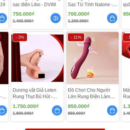
S19
sạc điện Libo - DV88
Sạc Từ Tính Nalone -
quầ
DV226
TR
750.000₫
700.000₫
95
1.400.000₫
1.200.000₫
- 3%
- 11%
-
ất Loveaider ấp ủ từ khá lâu, với tính năng chất lượng, kiể
xuất bằng silicon y tế cao cấp an toàn với người sử dụng nên
.
Dương vật Giả Leten
Đồ Chơi Cho Người
Má
-
Rung Thụt Bú Hút -
Lớn Rung Điện Làm
Run
DV246
Ấm - DV268
MX
1.750.000₫
850.000₫
1.
1.800.000₫
950.000₫
1.4