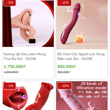
- 3%
- 11%
Thiết kế
dương vật silicon 2 lớp
trượt lên nhau giúp
dương vật không bị biến dạng khi bẻ cong, lớp ngoài như
lớp da mềm mại chùn lại trượt bên trong lớp silicon bên
trong.
Dương vật Giả Leten Rung
Đồ Chơi Cho Người Lớn Rung
Thụt Bú Hút - DV246
Điện Làm Ấm - DV268
1.750.000₫
850.000₫
1.800.000₫
950.000₫
- 1%
- 10%