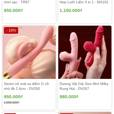
chơi sạc - TR97
Hợp Lưỡi Liếm 3 in 1 - MX101
ngay cái nhìn đầu tiên. Sản phẩm dương vật giả không
rung rất mềm mịn cho chị em cảm nhận độ chân thật đáng
950.000₫
1.150.000₫
kinh ngạc với những đường nét, chi tiết quá giống và quá
chân thật. Ngay cả màu sắc cũng mang đậm chất Châu Á
cực kỳ sắc sảo và tinh tế khiến chị em chỉ muốn nhanh
- 10%
chóng vào cuộc.
Sextoi nữ mát xa điểm G cỡ
Dương Vật Giả Size Nhỏ Milky
nhỏ đk 2.4cm - DV250
Rung Hút - DV267
950.000₫
980.000₫
1.050.000₫