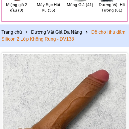
Miệng giả 2
Máy Sục Hút
Mông Giả
(41)
Dương Vật Hít
đầu
(9)
Ku
(35)
Tường
(61)
Trang chủ
Dương Vật Giả Đa Năng
Đồ chơi thủ dâm
Silicon 2 Lớp Không Rung - DV138