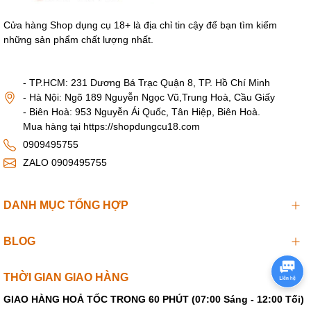
Cửa hàng Shop dụng cụ 18+ là địa chỉ tin cậy để bạn tìm kiếm
những sản phẩm chất lượng nhất.
- TP.HCM: 231 Dương Bá Trạc Quận 8, TP. Hồ Chí Minh
- Hà Nội: Ngõ 189 Nguyễn Ngọc Vũ,Trung Hoà, Cầu Giấy
- Biên Hoà: 953 Nguyễn Ái Quốc, Tân Hiệp, Biên Hoà.
Mua hàng tại https://shopdungcu18.com
0909495755
ZALO 0909495755
DANH MỤC TỔNG HỢP
Sản phẩm dương vật giả có 2 size lớn (Mã dv139) và size
BLOG
trung bình (mã DV138)
THỜI GIAN GIAO HÀNG
Xem thêm phiên bản
dương vật giả sậm màu châu Á
loại sạc điện:
Dương vật giả cao cấp da sậm giống thật
GIAO HÀNG HOẢ TỐC TRONG 60 PHÚT (07:00 Sáng - 12:00 Tối)