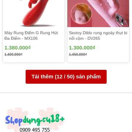
Máy Rung Điểm G Rung Hút
Sextoy Dildo rung ngoáy thụt bi
Đa Điểm - MX106
nổi cộm - DV265
1.380.000₫
1.300.000₫
1.400.000₫
1.450.000₫
Độ mềm mại được đảm bảo chân thật nhất có thể, bạn
hoàn toàn có thể uốn cong mà không hề làm biến dạng
của dương vật.
Tải thêm (
12
/
50
) sản phẩm
Sản phẩm được sáng tạo với hai màu riêng biệt Da và nâu
cho chị em lựa chọn