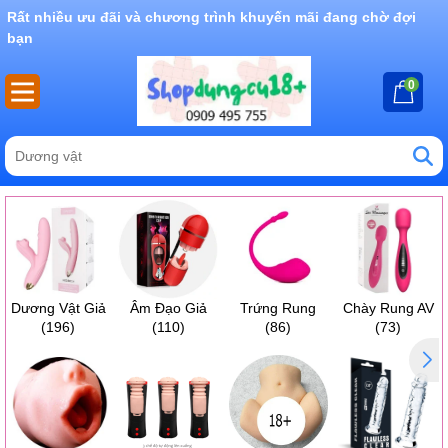
Rất nhiều ưu đãi và chương trình khuyến mãi đang chờ đợi
bạn
0
Dương Vật Giả
Âm Đạo Giả
Trứng Rung
Chày Rung AV
(196)
(110)
(86)
(73)