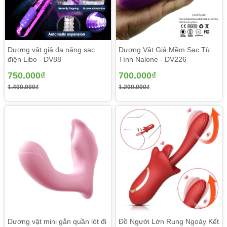
em thỏa mãn được thèm khát những lúc cô đơn.
Dương vật giả đa năng sạc
Dương Vật Giả Mềm Sạc Từ
điện Libo - DV88
Tính Nalone - DV226
750.000₫
700.000₫
1.400.000₫
1.200.000₫
Thiết kế Dương Vật Giả Silicon 2 Lớp Không Rung siêu
mềm mịn giống thật khiến cho chị em thấy thích và yêu
Dương vật mini gắn quần lót đi
Đồ Người Lớn Rung Ngoáy Kết