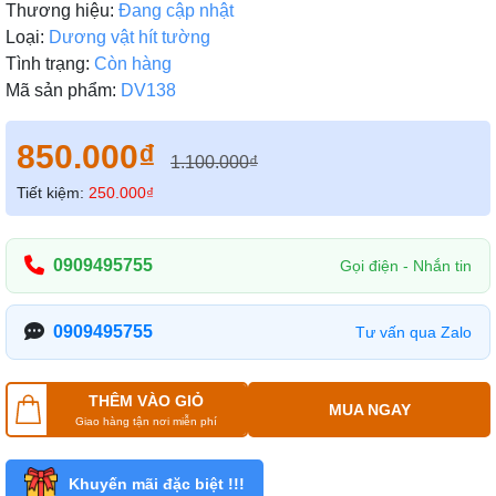
Thương hiệu:
Đang cập nhật
Loại:
Dương vật hít tường
Tình trạng:
Còn hàng
Mã sản phẩm:
DV138
850.000₫
1.100.000₫
Tiết kiệm:
250.000₫
0909495755
Gọi điện - Nhắn tin
0909495755
Tư vấn qua Zalo
THÊM VÀO GIỎ
MUA NGAY
Giao hàng tận nơi miễn phí
Khuyến mãi đặc biệt !!!