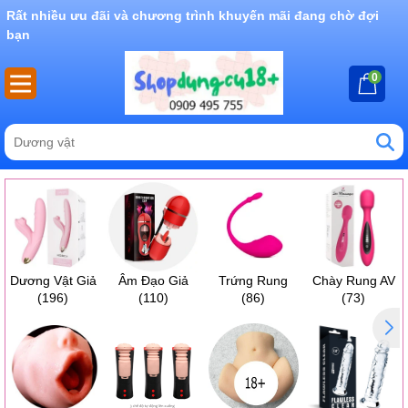
Rất nhiều ưu đãi và chương trình khuyến mãi đang chờ đợi
bạn
0
Dương Vật Giả
Âm Đạo Giả
Trứng Rung
Chày Rung AV
(196)
(110)
(86)
(73)