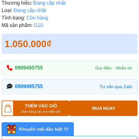
Thương hiệu:
Đang cập nhật
Loại:
Đang cập nhật
Tình trạng:
Còn hàng
Mã sản phẩm:
G10
1.050.000₫
0909495755
Gọi điện - Nhắn tin
0909495755
Tư vấn qua Zalo
THÊM VÀO GIỎ
MUA NGAY
Giao hàng tận nơi miễn phí
Khuyến mãi đặc biệt !!!