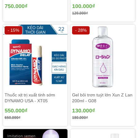
750.000₫
100.000₫
120.000₫
- 15%
- 28%
Thuốc xịt trị xuất tinh sớm
Gel bôi trơn tuýt lớn Xun Z Lan
DYNAMO USA - XT05
200ml - G08
550.000₫
130.000₫
650.000₫
180.000₫