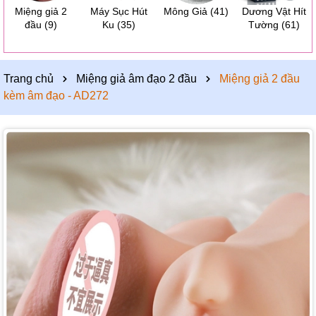
Miệng giả 2
Máy Sục Hút
Mông Giả
(41)
Dương Vật Hít
đầu
(9)
Ku
(35)
Tường
(61)
Trang chủ
Miệng giả âm đạo 2 đầu
Miệng giả 2 đầu
kèm âm đạo - AD272