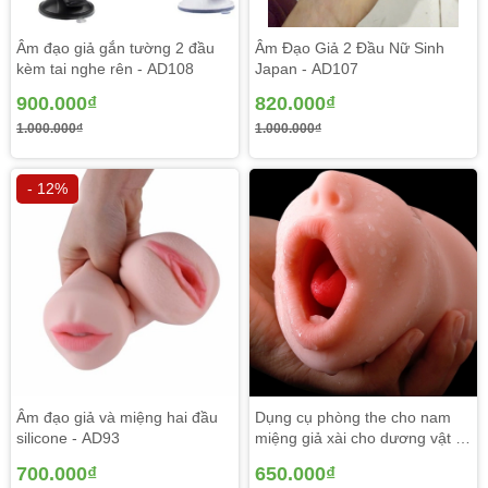
Âm đạo giả gắn tường 2 đầu
Âm Đạo Giả 2 Đầu Nữ Sinh
kèm tai nghe rên - AD108
Japan - AD107
900.000₫
820.000₫
1.000.000₫
1.000.000₫
- 12%
Âm đạo giả và miệng hai đầu
Dụng cụ phòng the cho nam
silicone - AD93
miệng giả xài cho dương vật -
AD89
700.000₫
650.000₫