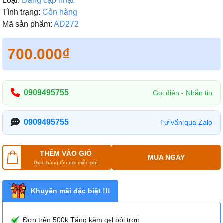
Loại:
Đang cập nhật
Tình trạng:
Còn hàng
Mã sản phẩm:
AD272
700.000₫
0909495755
Gọi điện - Nhắn tin
0909495755
Tư vấn qua Zalo
THÊM VÀO GIỎ
MUA NGAY
Giao hàng tận nơi miễn phí
Khuyến mãi đặc biệt !!!
Đơn trên 500k Tặng kèm gel bôi trơn