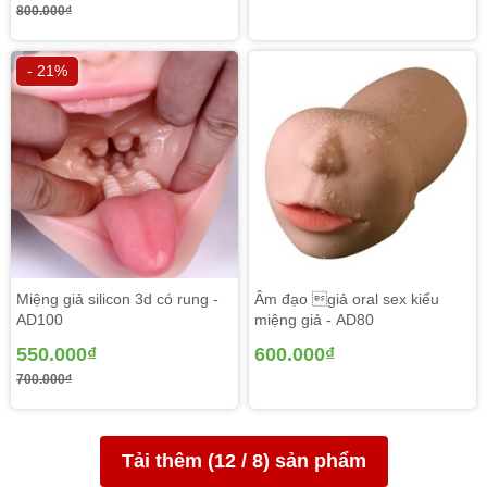
800.000₫
- 21%
Miệng giả silicon 3d có rung -
Âm đạo giả oral sex kiểu
AD100
miệng giả - AD80
550.000₫
600.000₫
700.000₫
Tải thêm (
12
/
8
) sản phẩm