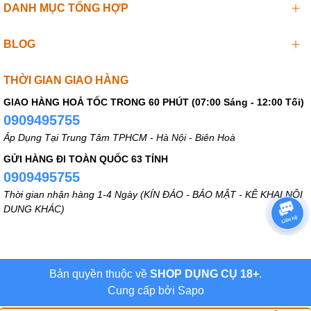
DANH MỤC TỔNG HỢP
BLOG
THỜI GIAN GIAO HÀNG
GIAO HÀNG HOẢ TỐC TRONG 60 PHÚT (07:00 Sáng - 12:00 Tối)
0909495755
Áp Dụng Tại Trung Tâm TPHCM - Hà Nội - Biên Hoà
GỬI HÀNG ĐI TOÀN QUỐC 63 TỈNH
0909495755
Thời gian nhận hàng 1-4 Ngày (KÍN ĐÁO - BẢO MẬT - KÊ KHAI NỘI
DUNG KHÁC)
Bản quyền thuộc về
SHOP DỤNG CỤ 18+
.
Thiết Kế 2 Đầu Tiện Lợi
Cung cấp bởi
Sapo