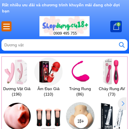
Rất nhiều ưu đãi và chương trình khuyến mãi đang chờ đợi
bạn
0
Dương Vật Giả
Âm Đạo Giả
Trứng Rung
Chày Rung AV
(196)
(110)
(86)
(73)