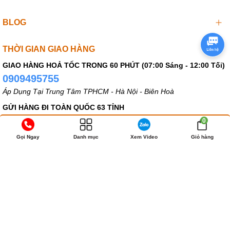
BLOG
Đồ chơi tình dục nữ cao cấp
sử dụng màn chuẩn bị nhập
cuộc, Nhung phụ nữ với nhu cầu cao, Thích đa dạng hưng
THỜI GIAN GIAO HÀNG
phấn trong màn dạo đầu chị sẽ cảm thấy thật phổ biến xúc
cảm cô bé tăng hưng phấn và cảm thấy phổ thông hưng
GIAO HÀNG HOẢ TỐC TRONG 60 PHÚT (07:00 Sáng - 12:00 Tối)
0909495755
phấn hơn.
Áp Dụng Tại Trung Tâm TPHCM - Hà Nội - Biên Hoà
GỬI HÀNG ĐI TOÀN QUỐC 63 TỈNH
0909495755
0
Thời gian nhận hàng 1-4 Ngày (KÍN ĐÁO - BẢO MẬT - KÊ KHAI NỘI
Gọi Ngay
Danh mục
Xem Video
Giỏ hàng
DUNG KHÁC)
Bản quyền thuộc về
SHOP DỤNG CỤ 18+
.
Cung cấp bởi
Sapo