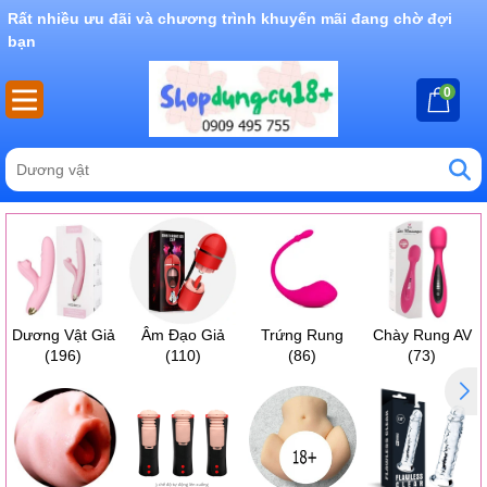
Rất nhiều ưu đãi và chương trình khuyến mãi đang chờ đợi
bạn
0
Dương Vật Giả
Âm Đạo Giả
Trứng Rung
Chày Rung AV
(196)
(110)
(86)
(73)