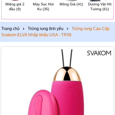
Miệng giả 2
Máy Sục Hút
Mông Giả
(41)
Dương Vật Hít
đầu
(9)
Ku
(35)
Tường
(61)
Trang chủ
Trứng rung tình yêu
Trứng rung Cao Cấp
Svakom ELVA Nhập khẩu USA - TR58