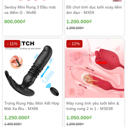
USA
Sextoy Mini Rung 3 Đầu mát
Đồ chơi tình dục lưỡi xoay liếm
xa điểm G - Mx86
âm đạo - MX59
800.000₫
1.200.000₫
1.300.000₫
- 11%
- 12%
Trứng Rung Hậu Môn Kết Hợp
Máy rung tình yêu lưỡi liếm &
Mát Xa Bìu - MX86
trứng rung 2 in 1 - MS038
1.250.000₫
1.050.000₫
1.400.000₫
1.200.000₫