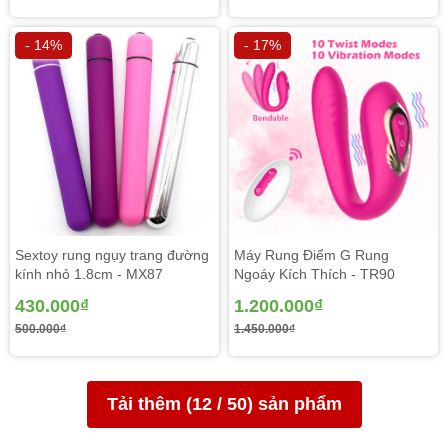
Trứng rung Cao Cấp Svakom ELVA Nhập khẩu Châu
Âu độc đáo nhỏ gọn, vật liệu silicon co dãn tốt phủ ngoài
- 14%
- 17%
siêu mịn và được cung ứng dựa trên kỹ thuật tiên tiến của
Châu Âu, đàn hồi cao hài hòa mang rộng rãi cường độ
khác nhau mang đến những cảm nhận mới lạ cho đàn bà
tận hưởng cảm xúc hoàn hảo. Khả năng chống nước cao
lúc tiêu dùng dưới vòi sen hỗ trợ thay đổi yêu cầu môi
trường của cả 2 phần bổ sung phần tăng hưng phấn và
độc đáo.
Sextoy rung ngụy trang đường
Máy Rung Điểm G Rung
kính nhỏ 1.8cm - MX87
Ngoáy Kích Thích - TR90
430.000₫
1.200.000₫
500.000₫
1.450.000₫
Tải thêm (
12
/
50
) sản phẩm