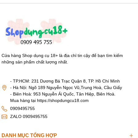
Trứng rung Cao Cấp Svakom ELVA Nhập khẩu USA với
25 cấp độ riêng lẻ, sướng hơn điểm G phụ nữ nhẹ nhàng
đến mạnh mẽ.
Cửa hàng Shop dụng cụ 18+ là địa chỉ tin cậy để bạn tìm kiếm
những sản phẩm chất lượng nhất.
- TP.HCM: 231 Dương Bá Trạc Quận 8, TP. Hồ Chí Minh
- Hà Nội: Ngõ 189 Nguyễn Ngọc Vũ,Trung Hoà, Cầu Giấy
- Biên Hoà: 953 Nguyễn Ái Quốc, Tân Hiệp, Biên Hoà.
Mua hàng tại https://shopdungcu18.com
0909495755
ZALO 0909495755
DANH MỤC TỔNG HỢP