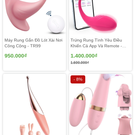
Máy Rung Gắn Đồ Lót Xài Nơi
Trứng Rung Tình Yêu Điều
Công Cộng - TR99
Khiển Cả App Và Remote -
TR84
950.000₫
1.400.000₫
1.600.000₫
- 8%
Giới thiệu Trứng rung Cao Cấp Svakom ELVA Nhập khẩu