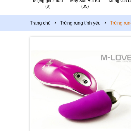
Miệng giả 2 đầu
Máy Sục Hút Ku
Mông Giả
(
(9)
(35)
Trang chủ
Trứng rung tình yêu
Trứng run