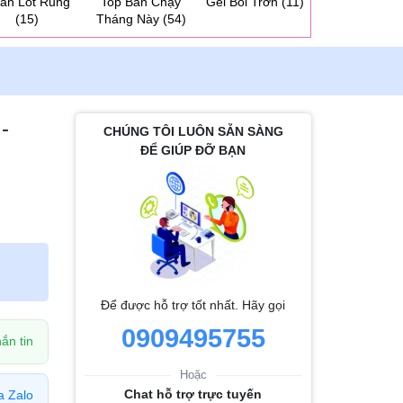
ần Lót Rung
Top Bán Chạy
Gel Bôi Trơn
(11)
Dương Vật 2 
(15)
Tháng Này
(54)
Cho Les
(31
-
CHÚNG TÔI LUÔN SẴN SÀNG
ĐỂ GIÚP ĐỠ BẠN
Để được hỗ trợ tốt nhất. Hãy gọi
0909495755
ắn tin
Hoặc
Chat hỗ trợ trực tuyến
a Zalo