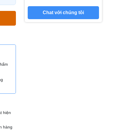
Chat với chúng tôi
 phẩm
ng
t hiện
n hàng