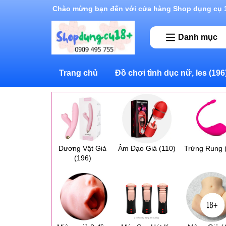
Rất nhiều ưu đãi và chương trình khuyến mãi đan
Danh mục
Trang chủ
Đồ chơi tình dục nữ, les
(196
Dương Vật Giả
Âm Đạo Giả
(110)
Trứng Rung
(196)