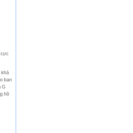
 cực
 khá
ho bạn
m G
ng hồ