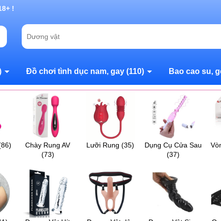
g chờ đợi bạn
)
Đồ chơi tình dục nam, gay
(110)
Bao cao su, g
(86)
Chày Rung AV
Lưỡi Rung
(35)
Dụng Cụ Cửa Sau
Vò
(73)
(37)