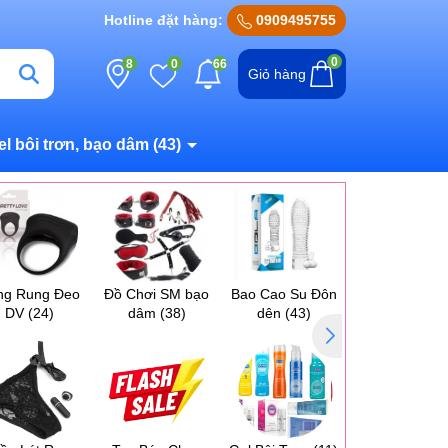
Hotline đặt hàng:
0909495755
0
8
0
66
Giỏ hàng
el bôi trơn, bạo dâm
(43)
ng Rung Đeo
Đồ Chơi SM bạo
Bao Cao Su Đôn
Máy Massag
DV
(24)
dâm
(38)
dên
(43)
Ngực Vú
(17