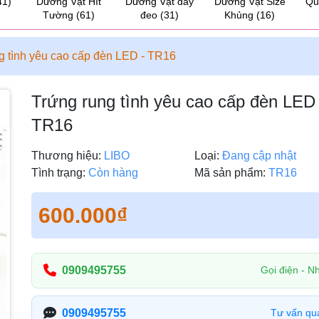
41)
Dương Vật Hít
Dương Vật dây
Dương Vật Size
Qu
Tường
(61)
đeo
(31)
Khủng
(16)
g tình yêu cao cấp đèn LED - TR16
Trứng rung tình yêu cao cấp đèn LED 
TR16
Thương hiệu:
LIBO
Loại:
Đang cập nhật
Tình trạng:
Còn hàng
Mã sản phẩm:
TR16
600.000₫
0909495755
Gọi điện - Nh
0909495755
Tư vấn qu