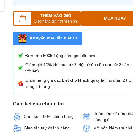
THÊM VÀO GIỎ
MUA NGAY
Giao hàng tận nơi miễn phí
Khuyến mãi đặc biệt !!!
Đơn trên 500k Tặng kèm gel bôi trơn
Giảm giá 10% khi mua từ 2 triệu (Yêu cầu đơn từ 2 sản
trở lên)
Giảm riêng giá đặc biệt cho khách quay lại mua lần 2 tro
vòng 1 tháng
Cam kết của chúng tôi
Hoàn tiền x2 nếu phá
Cam kết 100% chính hãng
hàng giả
Giao tận tay khách hàng
Mở hộp kiểm tra nhậ