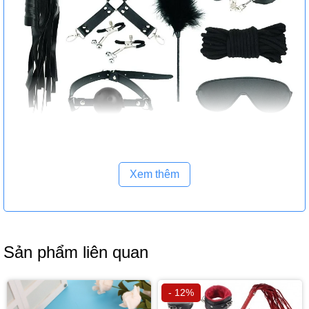
Mua đồ chơi bạo dâm ở đâu?
Xem thêm
Đồ chơi bạo dâm
bondage trói khóa tay chân cùng lúc
gồm 10 sản phẩm thiết kế độc, lạ thông minh nhưng không
kém phần hấp dẫn gồm: Roi da, bịt mắt, khóa tay, khóa
chân, dây trói, khóa hàm, khóa cổ.
Sản phẩm liên quan
- 12%