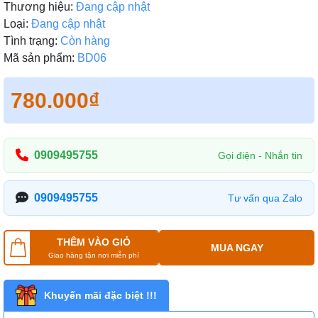
Thương hiệu:
Đang cập nhật
Loại:
Đang cập nhật
Tình trạng:
Còn hàng
Mã sản phẩm:
BD06
780.000₫
0909495755
Gọi điện - Nhắn tin
0909495755
Tư vấn qua Zalo
THÊM VÀO GIỎ
MUA NGAY
Giao hàng tận nơi miễn phí
Khuyến mãi đặc biệt !!!