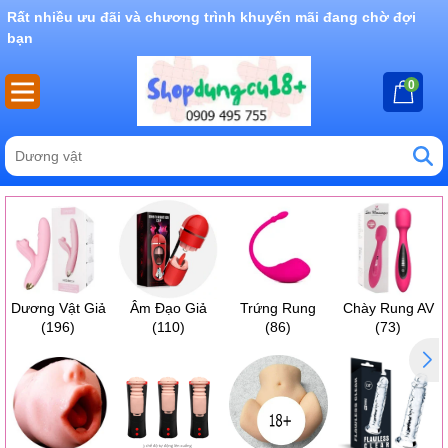
Rất nhiều ưu đãi và chương trình khuyến mãi đang chờ đợi
bạn
0
Dương Vật Giả
Âm Đạo Giả
Trứng Rung
Chày Rung AV
(196)
(110)
(86)
(73)