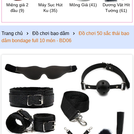
Miệng giả 2
Máy Sục Hút
Mông Giả
(41)
Dương Vật Hít
đầu
(9)
Ku
(35)
Tường
(61)
Trang chủ
Đồ chơi bạo dâm
Đồ chơi 50 sắc thái bạo
dâm bondage full 10 món - BD06