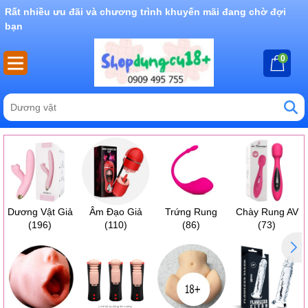
Rất nhiều ưu đãi và chương trình khuyến mãi đang chờ đợi
bạn
0
Dương Vật Giả
Âm Đạo Giả
Trứng Rung
Chày Rung AV
(196)
(110)
(86)
(73)