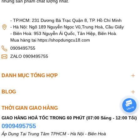
những sản phẩm chất lượng nhất.
- TP.HCM: 231 Dương Bá Trạc Quận 8, TP. Hồ Chí Minh
- Hà Nội: Ngõ 189 Nguyễn Ngọc Vũ,Trung Hoà, Cầu Giấy
- Biên Hoà: 953 Nguyễn Ái Quốc, Tân Hiệp, Biên Hoà.
Mua hàng tại https://shopdungcu18.com
0909495755
ZALO 0909495755
DANH MỤC TỔNG HỢP
BLOG
THỜI GIAN GIAO HÀNG
GIAO HÀNG HOẢ TỐC TRONG 60 PHÚT (07:00 Sáng - 12:00 Tối)
0909495755
Áp Dụng Tại Trung Tâm TPHCM - Hà Nội - Biên Hoà