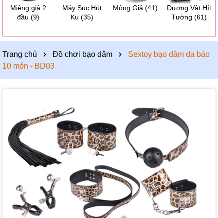
Miệng giả 2
Máy Sục Hút
Mông Giả
(41)
Dương Vật Hít
đầu
(9)
Ku
(35)
Tường
(61)
Trang chủ
Đồ chơi bạo dâm
Sextoy bạo dâm da báo
10 món - BD03