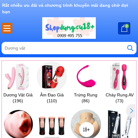
Rất nhiều ưu đãi và chương trình khuyến mãi đang chờ đợi
bạn
0
Dương Vật Giả
Âm Đạo Giả
Trứng Rung
Chày Rung AV
(196)
(110)
(86)
(73)