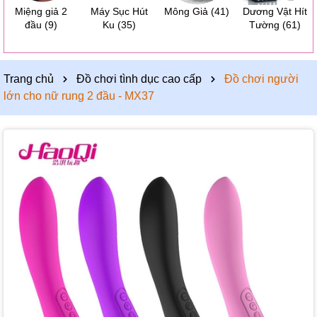
Miệng giả 2
Máy Sục Hút
Mông Giả
(41)
Dương Vật Hít
đầu
(9)
Ku
(35)
Tường
(61)
Trang chủ
Đồ chơi tình dục cao cấp
Đồ chơi người
lớn cho nữ rung 2 đầu - MX37