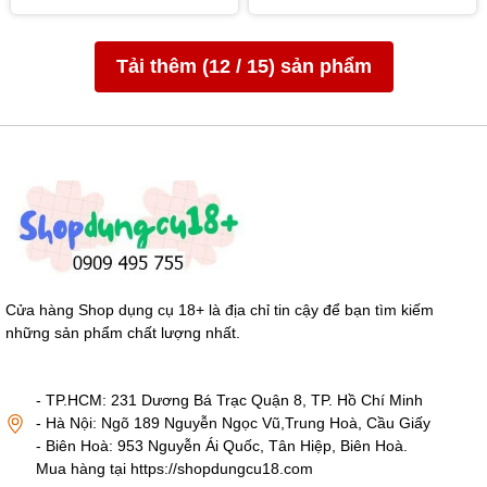
- Sử dụng bao cao su và gel bôi trơn để tăng thêm hiệu
quả.
Tải thêm (
12
/
15
) sản phẩm
- Đặt sản phẩm vào bộ phận nhạy cảm trên cơ thể. Điều
chỉnh tần số rung phù hợp.
Cách sử dụng mát xa toàn thân:
Đặt dụng cụ lên vị trí muốn mát xa, bật chế độ rung và điều
chỉnh tốc độ mong muốn
Chú ý:
Cửa hàng Shop dụng cụ 18+ là địa chỉ tin cậy để bạn tìm kiếm
- Không để phần mạch điện tiếp xúc với nước.
những sản phẩm chất lượng nhất.
- Bảo quan nơi khô thoáng, sạch sẽ, tránh bụi bẩn.
- TP.HCM: 231 Dương Bá Trạc Quận 8, TP. Hồ Chí Minh
- Hà Nội: Ngõ 189 Nguyễn Ngọc Vũ,Trung Hoà, Cầu Giấy
- Biên Hoà: 953 Nguyễn Ái Quốc, Tân Hiệp, Biên Hoà.
Mua hàng tại https://shopdungcu18.com