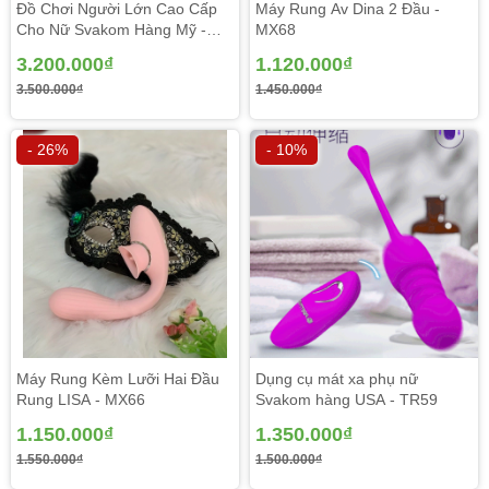
Đồ Chơi Người Lớn Cao Cấp
Máy Rung Av Dina 2 Đầu -
Cho Nữ Svakom Hàng Mỹ -
MX68
DV256
3.200.000₫
1.120.000₫
3.500.000₫
1.450.000₫
- 26%
- 10%
Mua đồ chơi người lớn cho nữ rung 2 đầu leten rung 10
Máy Rung Kèm Lưỡi Hai Đầu
Dụng cụ mát xa phụ nữ
chế độ cực đỉnh được thiết kế tinh tế, chắc chắn vừa để
Rung LISA - MX66
Svakom hàng USA - TR59
kích thích các vùng nhạy cảm: vùng kín (âm đạo, âm vật),
1.150.000₫
1.350.000₫
ngực, bụng,....vừa để mát xa toàn thân vô cùng hiệu quả.
1.550.000₫
1.500.000₫
Sản phẩm cầm đầm tay tạo cảm giác dễ chịu khi sử dụng.