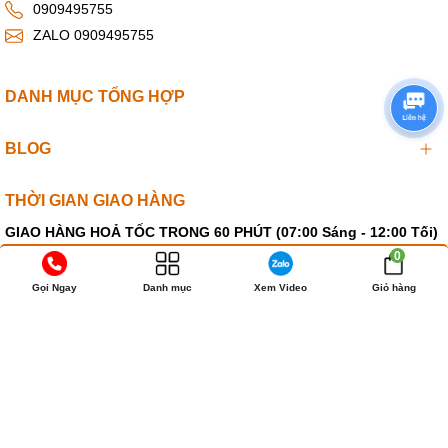
0909495755
ZALO 0909495755
DANH MỤC TỔNG HỢP
BLOG
THỜI GIAN GIAO HÀNG
GIAO HÀNG HOẢ TỐC TRONG 60 PHÚT (07:00 Sáng - 12:00 Tối)
0909495755
0
Áp Dụng Tại Trung Tâm TPHCM - Hà Nội - Biên Hoà
Gọi Ngay
Danh mục
Xem Video
Giỏ hàng
GỬI HÀNG ĐI TOÀN QUỐC 63 TỈNH
0909495755
Thời gian nhận hàng 1-4 Ngày (KÍN ĐÁO - BẢO MẬT - KÊ KHAI NỘI
DUNG KHÁC)