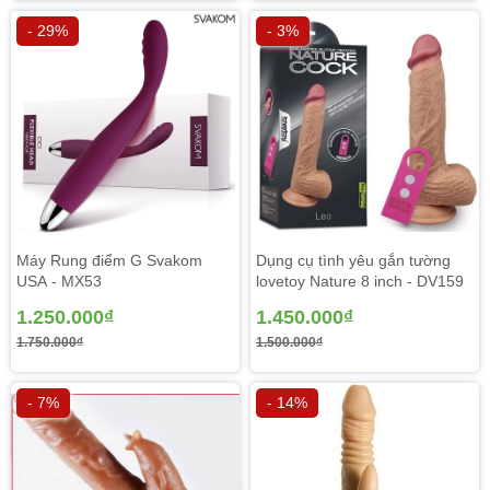
- 29%
- 3%
Phần đầu sản phẩm
dụng cụ tình dục
cho nữ được thiết
kế to nên dễ dàng mát xa các vùng lưng, vai, tay, chân,
cổ,...
Máy Rung điểm G Svakom
Dụng cụ tình yêu gắn tường
USA - MX53
lovetoy Nature 8 inch - DV159
1.250.000₫
1.450.000₫
1.750.000₫
1.500.000₫
- 7%
- 14%
Phần thắt khúc mềm dẻo nên dễ dàng xoay chuyển hoặc