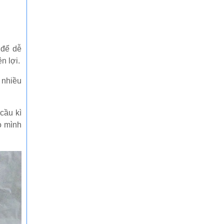
 để dễ
n lợi.
 nhiều
cầu kì
o mình