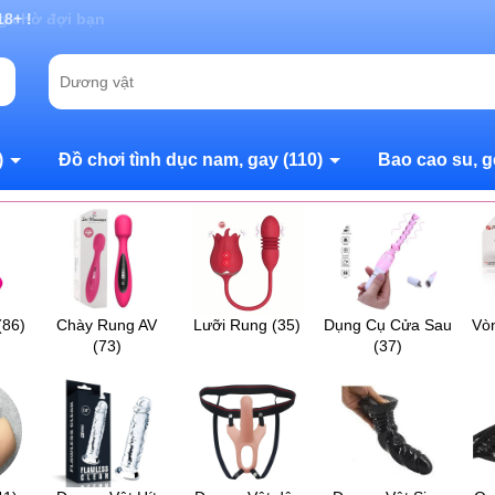
g chờ đợi bạn
)
Đồ chơi tình dục nam, gay
(110)
Bao cao su, g
(86)
Chày Rung AV
Lưỡi Rung
(35)
Dụng Cụ Cửa Sau
Vò
(73)
(37)