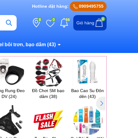
Hotline đặt hàng:
0909495755
0
8
0
66
Giỏ hàng
el bôi trơn, bạo dâm
(43)
ng Rung Đeo
Đồ Chơi SM bạo
Bao Cao Su Đôn
Máy Massag
DV
(24)
dâm
(38)
dên
(43)
Ngực Vú
(17