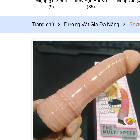
Miệng giả 2 đầu
Máy Sục Hút Ku
Mông Giả
(
(9)
(35)
Trang chủ
Dương Vật Giả Đa Năng
Sext