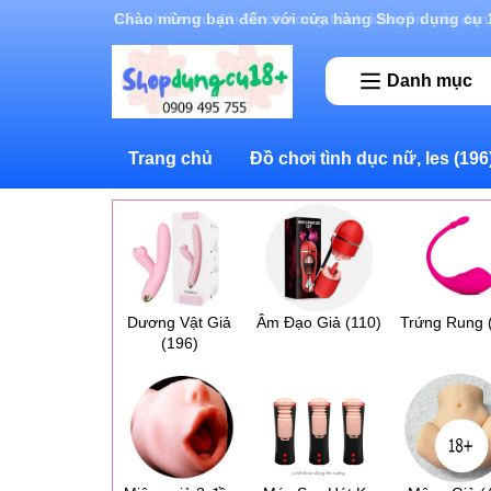
Rất nhiều ưu đãi và chương trình khuyến mãi đan
Danh mục
Trang chủ
Đồ chơi tình dục nữ, les
(196
Dương Vật Giả
Âm Đạo Giả
(110)
Trứng Rung
(196)