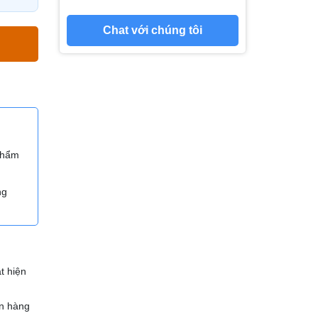
Chat với chúng tôi
 phẩm
ng
t hiện
n hàng