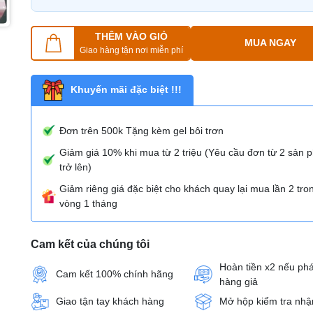
THÊM VÀO GIỎ
MUA NGAY
Giao hàng tận nơi miễn phí
Khuyến mãi đặc biệt !!!
Đơn trên 500k Tặng kèm gel bôi trơn
Giảm giá 10% khi mua từ 2 triệu (Yêu cầu đơn từ 2 sản
trở lên)
Giảm riêng giá đặc biệt cho khách quay lại mua lần 2 tro
vòng 1 tháng
Cam kết của chúng tôi
Hoàn tiền x2 nếu phá
Cam kết 100% chính hãng
hàng giả
Giao tận tay khách hàng
Mở hộp kiểm tra nhậ