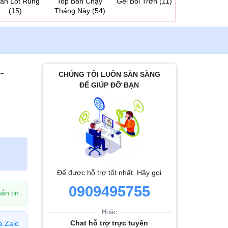
ần Lót Rung
Top Bán Chạy
Gel Bôi Trơn
(11)
Dương Vật 2 
(15)
Tháng Này
(54)
Cho Les
(31
-
CHÚNG TÔI LUÔN SẴN SÀNG
ĐỂ GIÚP ĐỠ BẠN
Để được hỗ trợ tốt nhất. Hãy gọi
0909495755
ắn tin
Hoặc
Chat hỗ trợ trực tuyến
a Zalo