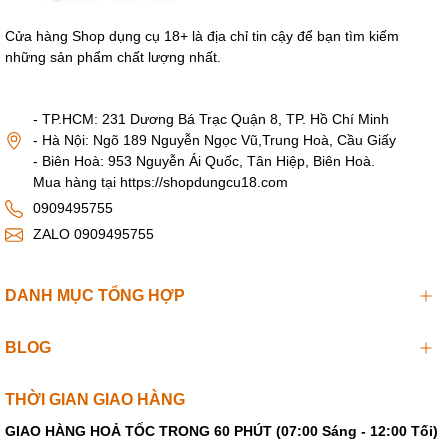
Rửa sạch bằng nước muối loãng trước khi sử dụng.
Cửa hàng Shop dụng cụ 18+ là địa chỉ tin cậy để bạn tìm kiếm
những sản phẩm chất lượng nhất.
Tùy chọn chế độ rung theo ý thích.
Vệ sinh sản phẩm và lau khô, tránh bụi bẩn sau mỗi lần sử
- TP.HCM: 231 Dương Bá Trạc Quận 8, TP. Hồ Chí Minh
dụng.
- Hà Nội: Ngõ 189 Nguyễn Ngọc Vũ,Trung Hoà, Cầu Giấy
- Biên Hoà: 953 Nguyễn Ái Quốc, Tân Hiệp, Biên Hoà.
Mua hàng tại https://shopdungcu18.com
0909495755
ZALO 0909495755
DANH MỤC TỔNG HỢP
BLOG
THỜI GIAN GIAO HÀNG
GIAO HÀNG HOẢ TỐC TRONG 60 PHÚT (07:00 Sáng - 12:00 Tối)