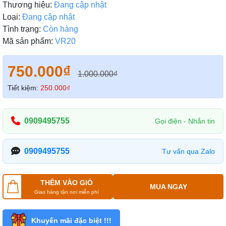
Thương hiệu:
Đang cập nhật
Loại:
Đang cập nhật
Tình trạng:
Còn hàng
Mã sản phẩm:
VR20
750.000₫
1.000.000₫
Tiết kiệm:
250.000₫
0909495755
Gọi điện - Nhắn tin
0909495755
Tư vấn qua Zalo
THÊM VÀO GIỎ
MUA NGAY
Giao hàng tận nơi miễn phí
Khuyến mãi đặc biệt !!!