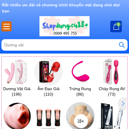
Rất nhiều ưu đãi và chương trình khuyến mãi đang chờ đợi
bạn
0
Dương Vật Giả
Âm Đạo Giả
Trứng Rung
Chày Rung AV
(196)
(110)
(86)
(73)