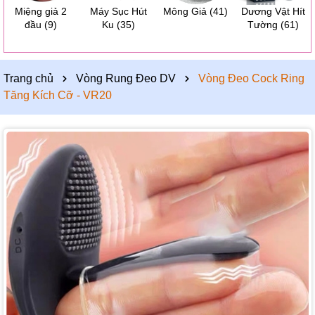
Miệng giả 2
Máy Sục Hút
Mông Giả
(41)
Dương Vật Hít
đầu
(9)
Ku
(35)
Tường
(61)
Trang chủ
Vòng Rung Đeo DV
Vòng Đeo Cock Ring
Tăng Kích Cỡ - VR20