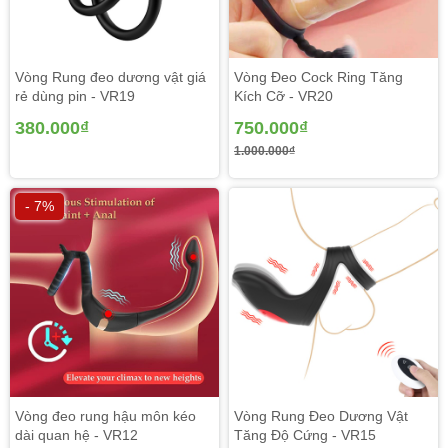
Vòng Rung đeo dương vật giá
Vòng Đeo Cock Ring Tăng
rẻ dùng pin - VR19
Kích Cỡ - VR20
380.000₫
750.000₫
1.000.000₫
- 7%
2.
Tăng kích thích và cảm giác chân thực
Vòng đeo rung hậu môn kéo
Vòng Rung Đeo Dương Vật
Rung mạnh mẽ
: Tích hợp nhiều chế độ rung từ nhẹ
dài quan hệ - VR12
Tăng Độ Cứng - VR15