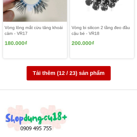
Ưu Đãi Đặc Biệt Hôm Nay
Vòng lông mắt cừu tăng khoái
Vòng bi silicon 2 tầng đeo đầu
🚛
Miễn phí giao hàng toàn quốc
, đóng gói kín đáo, bảo
cảm - VR17
cậu bé - VR18
mật tuyệt đối.
180.000₫
200.000₫
Tải thêm (
12
/
23
) sản phẩm