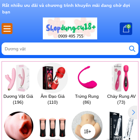
Rất nhiều ưu đãi và chương trình khuyến mãi đang chờ đợi
bạn
0
Dương Vật Giả
Âm Đạo Giả
Trứng Rung
Chày Rung AV
(196)
(110)
(86)
(73)