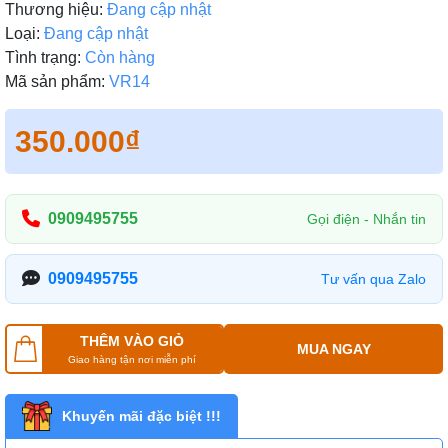
Thương hiệu:
Đang cập nhật
Loại:
Đang cập nhật
Tình trạng:
Còn hàng
Mã sản phẩm:
VR14
350.000₫
0909495755
Gọi điện - Nhắn tin
0909495755
Tư vấn qua Zalo
THÊM VÀO GIỎ
MUA NGAY
Giao hàng tận nơi miễn phí
Khuyến mãi đặc biệt !!!