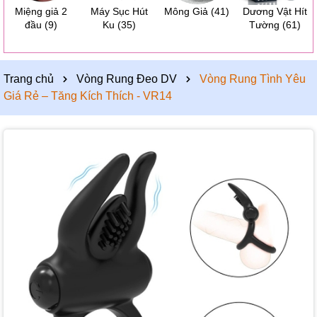
Miệng giả 2
Máy Sục Hút
Mông Giả
(41)
Dương Vật Hít
đầu
(9)
Ku
(35)
Tường
(61)
Trang chủ
Vòng Rung Đeo DV
Vòng Rung Tình Yêu
Giá Rẻ – Tăng Kích Thích - VR14