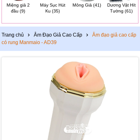
Miệng giả 2
Máy Sục Hút
Mông Giả
(41)
Dương Vật Hít
đầu
(9)
Ku
(35)
Tường
(61)
Trang chủ
Âm Đạo Giả Cao Cấp
Âm đạo giả cao cấp
có rung Manmaio - AD39