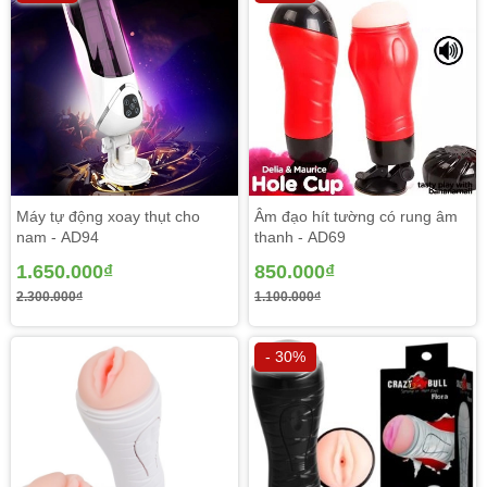
Máy tự động xoay thụt cho
Âm đạo hít tường có rung âm
nam - AD94
thanh - AD69
1.650.000₫
850.000₫
2.300.000₫
1.100.000₫
- 30%