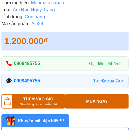
Thương hiệu:
Manmaio Japan
Loại:
Âm Đạo Ngụy Trang
Tình trạng:
Còn hàng
Mã sản phẩm:
AD39
1.200.000₫
0909495755
Gọi điện - Nhắn tin
0909495755
Tư vấn qua Zalo
THÊM VÀO GIỎ
MUA NGAY
Giao hàng tận nơi miễn phí
Khuyến mãi đặc biệt !!!