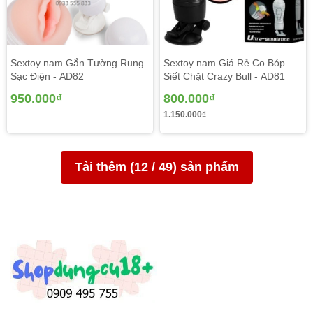
Sextoy nam Gắn Tường Rung
Sextoy nam Giá Rẻ Co Bóp
Sạc Điện - AD82
Siết Chặt Crazy Bull - AD81
950.000₫
800.000₫
1.150.000₫
Tải thêm (
12
/
49
) sản phẩm