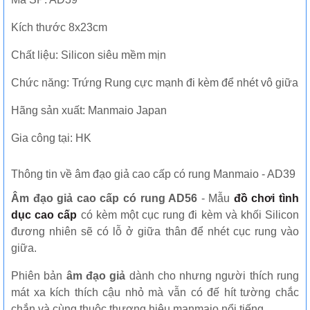
Kích thước 8x23cm
Chất liệu: Silicon siêu mềm mịn
Chức năng: Trứng Rung cực mạnh đi kèm để nhét vô giữa
Hãng sản xuất: Manmaio Japan
Gia công tại: HK
Thông tin về âm đạo giả cao cấp có rung Manmaio - AD39
Âm đạo giả cao cấp có rung AD56
- Mẫu
đồ chơi tình
dục cao cấp
có kèm một cục rung đi kèm và khối Silicon
đương nhiên sẽ có lỗ ở giữa thân để nhét cục rung vào
giữa.
Phiên bản
âm đạo giả
dành cho nhưng người thích rung
mát xa kích thích cậu nhỏ mà vẫn có đế hít tường chắc
chắn và cùng thuộc thương hiệu manmaio nổi tiếng.