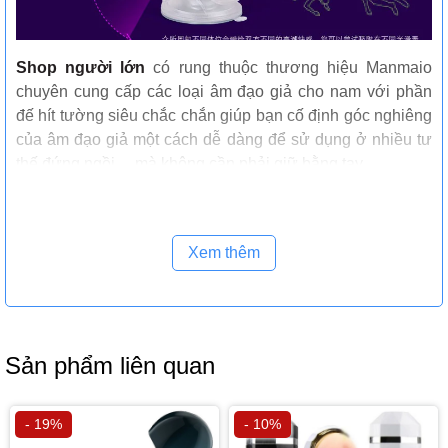
Shop người lớn
có rung thuộc thương hiệu Manmaio
chuyên cung cấp các loại âm đạo giả cho nam với phần
đế hít tường siêu chắc chắn giúp bạn cố định góc nghiêng
của âm đạo giả một cách dễ dàng để sử dụng ở nhiều tư
thế đứng ngồi.... mà không cần phải giữ bằng tay.
Xem thêm
Sản phẩm liên quan
- 19%
- 10%