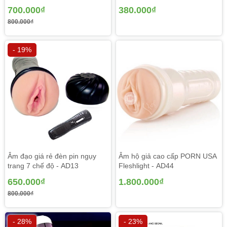
700.000₫
380.000₫
800.000₫
- 19%
Âm đạo giá rẻ đèn pin ngụy
Âm hộ giả cao cấp PORN USA
trang 7 chế độ - AD13
Fleshlight - AD44
650.000₫
1.800.000₫
800.000₫
- 28%
- 23%