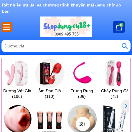
Rất nhiều ưu đãi và chương trình khuyến mãi đang chờ đợi
bạn
0
Dương Vật Giả
Âm Đạo Giả
Trứng Rung
Chày Rung AV
(196)
(110)
(86)
(73)