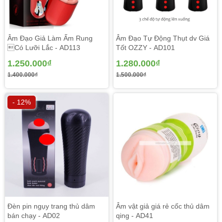
Âm Đạo Giả Làm Ấm Rung
Âm Đạo Tự Động Thụt dv Giá
Có Lưỡi Lắc - AD113
Tốt OZZY - AD101
Hướng dẫn vệ sinh âm đạo giả Manmaio - AD39
1.250.000₫
1.280.000₫
- Rút ruột vệ sinh âm đạo giả ra vệ sinh thoải mái với nước
1.400.000₫
1.500.000₫
hoặc xà phòng nhẹ
- Dùng khăn khô không đổ lông để lau khô sản phẩm và
- 12%
phơi quạt.
Đèn pin ngụy trang thủ dâm
Âm vật giả giá rẻ cốc thủ dâm
bán chạy - AD02
qing - AD41