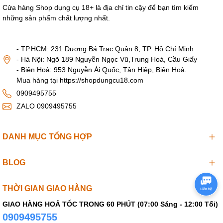
Cửa hàng Shop dụng cụ 18+ là địa chỉ tin cậy để bạn tìm kiếm
- Cho phần ruột vào lại phần vỏ để cất giữ bảo quản.
những sản phẩm chất lượng nhất.
- TP.HCM: 231 Dương Bá Trạc Quận 8, TP. Hồ Chí Minh
- Hà Nội: Ngõ 189 Nguyễn Ngọc Vũ,Trung Hoà, Cầu Giấy
- Biên Hoà: 953 Nguyễn Ái Quốc, Tân Hiệp, Biên Hoà.
Mua hàng tại https://shopdungcu18.com
0909495755
ZALO 0909495755
DANH MỤC TỔNG HỢP
BLOG
THỜI GIAN GIAO HÀNG
GIAO HÀNG HOẢ TỐC TRONG 60 PHÚT (07:00 Sáng - 12:00 Tối)
0909495755