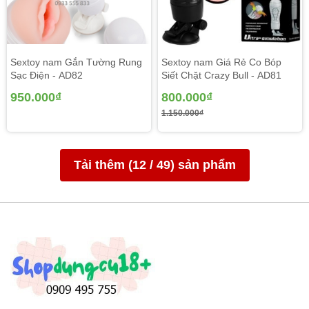
Sextoy nam Gắn Tường Rung
Sextoy nam Giá Rẻ Co Bóp
Sạc Điện - AD82
Siết Chặt Crazy Bull - AD81
950.000₫
800.000₫
1.150.000₫
Tải thêm (
12
/
49
) sản phẩm
Hướng dẫn cách vệ sinh âm đạo giả cao cấp có rung MX
AD51
- Rút khối silicon ra khỏi phần vỏ và tiến hành rửa sạch với
nước và một ít xà phòng tắm để khử mùi.
- Sau khi rửa chúng ta dùng khăn khô không đổ lông để
lau khô sản phẩm hoặc phơi trước quạt cho khô hẳn.