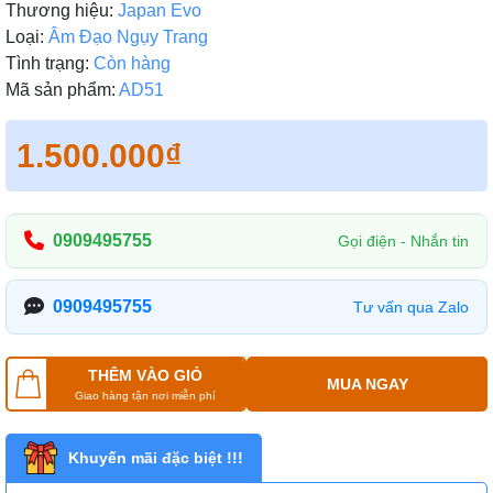
Thương hiệu:
Japan Evo
Loại:
Âm Đạo Ngụy Trang
Tình trạng:
Còn hàng
Mã sản phẩm:
AD51
1.500.000₫
0909495755
Gọi điện - Nhắn tin
0909495755
Tư vấn qua Zalo
THÊM VÀO GIỎ
MUA NGAY
Giao hàng tận nơi miễn phí
Khuyến mãi đặc biệt !!!