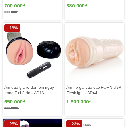
700.000₫
380.000₫
800.000₫
- 19%
Âm đạo giá rẻ đèn pin ngụy
Âm hộ giả cao cấp PORN USA
trang 7 chế độ - AD13
Fleshlight - AD44
650.000₫
1.800.000₫
800.000₫
Đây là mẫu
âm đạo giả cao cấp
đã được ra đời từ khá
lâu nhưng đặc biệt mới được du nhập vào Châu Á cách
- 28%
- 23%
đây không lâu. Với lối sống hiện đại của người phương