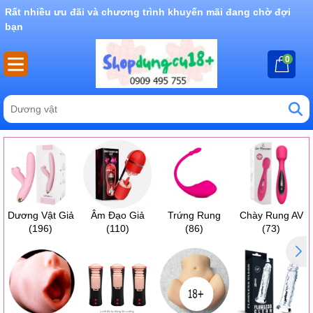
Rất nhiều ưu đãi và chương trình khuyến mãi đang chờ đợi
bạn
0
Dương Vật Giả
Âm Đạo Giả
Trứng Rung
Chày Rung AV
(196)
(110)
(86)
(73)