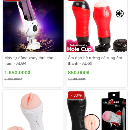
Tây thì đồ chơi người lớn như dương vật giả hoặc âm đạo
giả là một món đồ dụng cụ cá nhân bình thường.
Xem thêm tại:
trứng rung tình yêu
,
dương vật giả hít
tường
Máy tự động xoay thụt cho
Âm đạo hít tường có rung âm
nam - AD94
thanh - AD69
1.650.000₫
850.000₫
2.300.000₫
1.100.000₫
- 30%