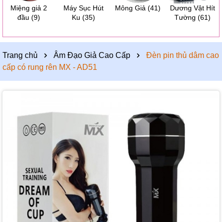
Miệng giả 2
Máy Sục Hút
Mông Giả
(41)
Dương Vật Hít
đầu
(9)
Ku
(35)
Tường
(61)
Trang chủ
Âm Đạo Giả Cao Cấp
Đèn pin thủ dâm cao
cấp có rung rên MX - AD51