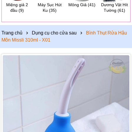
Miệng giả 2
Máy Sục Hút
Mông Giả
(41)
Dương Vật Hít
đầu
(9)
Ku
(35)
Tường
(61)
Trang chủ
Dụng cụ cho cửa sau
Bình Thụt Rửa Hậu
Môn Missli 310ml - X01