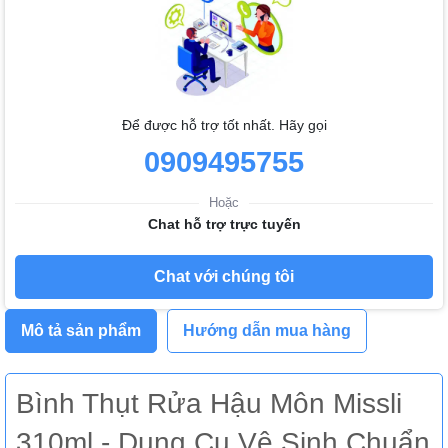
Để được hỗ trợ tốt nhất. Hãy gọi
0909495755
Hoặc
Chat hỗ trợ trực tuyến
Chat với chúng tôi
Mô tả sản phẩm
Hướng dẫn mua hàng
Bình Thụt Rửa Hậu Môn Missli
310ml - Dụng Cụ Vệ Sinh Chuẩn