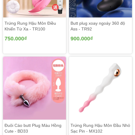
Trứng Rung Hậu Môn Điều
Butt plug xoay ngoáy 360 độ
Khiển Từ Xa - TR100
Ass - TR92
750.000₫
900.000₫
Đuôi Cáo butt Plug Màu Hồng
Trứng Rung Hậu Môn Đầu Nhỏ
Cute - BD33
Sạc Pin - MX102