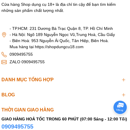
Dung tích vừa phải cũng giúp bình không quá lớn, dễ dàng cầm
Cửa hàng Shop dụng cụ 18+ là địa chỉ tin cậy để bạn tìm kiếm
nắm và thao tác linh hoạt chỉ bằng một tay.
những sản phẩm chất lượng nhất.
5. Kích thước gọn gàng, dễ cầm nắm
và mang theo
- TP.HCM: 231 Dương Bá Trạc Quận 8, TP. Hồ Chí Minh
- Hà Nội: Ngõ 189 Nguyễn Ngọc Vũ,Trung Hoà, Cầu Giấy
Chiều dài tổng thể:
26cm (Trong đó phần vòi dài khoảng 13cm,
- Biên Hoà: 953 Nguyễn Ái Quốc, Tân Hiệp, Biên Hoà.
đủ để nước tiếp cận khu vực cần làm sạch mà không cần đưa
Mua hàng tại https://shopdungcu18.com
quá sâu).
0909495755
Chiều rộng thân bình:
Khoảng 8cm.
ZALO 0909495755
Ưu điểm:
Thiết kế này giúp bình có dung tích đủ lớn nhưng vẫn
nằm gọn trong lòng bàn tay, thuận tiện khi bóp và điều chỉnh áp
lực nước theo ý muốn.
DANH MỤC TỔNG HỢP
6. Giải pháp hoàn hảo để vệ sinh trước
BLOG
khi quan hệ hậu môn (Anal Sex)
Bình thụt rửa hậu môn Missli 310ml
thường được sử dụng như
THỜI GIAN GIAO HÀNG
bước chuẩn bị bắt buộc và hoàn hảo trước khi quan hệ hoặc
GIAO HÀNG HOẢ TỐC TRONG 60 PHÚT (07:00 Sáng - 12:00 Tối)
dùng sextoy. Việc làm sạch trước giúp:
0909495755