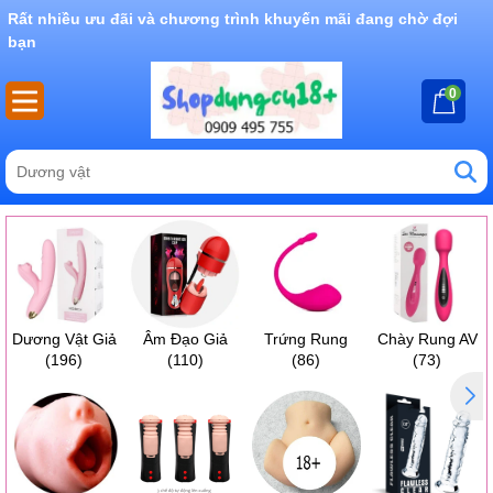
Rất nhiều ưu đãi và chương trình khuyến mãi đang chờ đợi
bạn
0
Dương Vật Giả
Âm Đạo Giả
Trứng Rung
Chày Rung AV
(196)
(110)
(86)
(73)