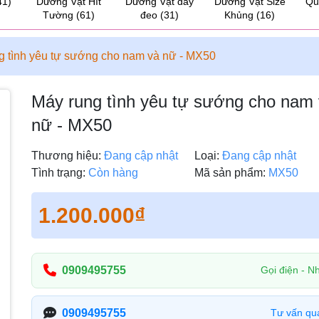
41)
Dương Vật Hít
Dương Vật dây
Dương Vật Size
Qu
Tường
(61)
đeo
(31)
Khủng
(16)
g tình yêu tự sướng cho nam và nữ - MX50
Máy rung tình yêu tự sướng cho nam
nữ - MX50
Thương hiệu:
Đang cập nhật
Loại:
Đang cập nhật
Tình trạng:
Còn hàng
Mã sản phẩm:
MX50
1.200.000₫
0909495755
Gọi điện - Nh
0909495755
Tư vấn qu