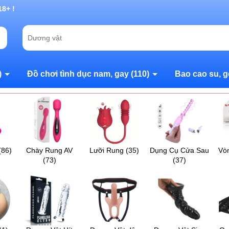
g chờ đợi bạn
)
Đồ chơi tình dục nam, gay
(110)
Bao cao su, g
(86)
Chày Rung AV
Lưỡi Rung
(35)
Dụng Cụ Cửa Sau
Vò
(73)
(37)