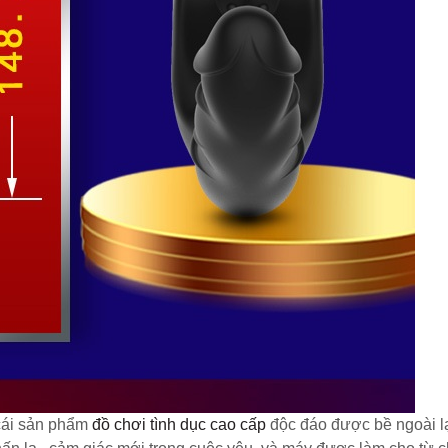
 cái sản phẩm
đồ chơi tình dục cao cấp
độc đáo được bề ngoài l