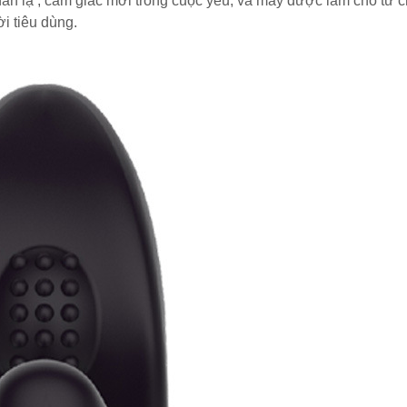
ấn lạ , cảm giác mới trong cuộc yêu, và máy được làm cho từ c
i tiêu dùng.