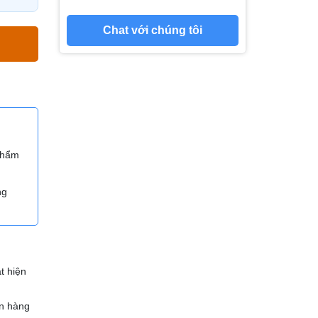
Chat với chúng tôi
 phẩm
ng
t hiện
n hàng