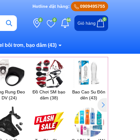
Hotline đặt hàng:
0909495755
0
8
0
66
Giỏ hàng
el bôi trơn, bạo dâm
(43)
ng Rung Đeo
Đồ Chơi SM bạo
Bao Cao Su Đôn
Máy Massag
DV
(24)
dâm
(38)
dên
(43)
Ngực Vú
(17