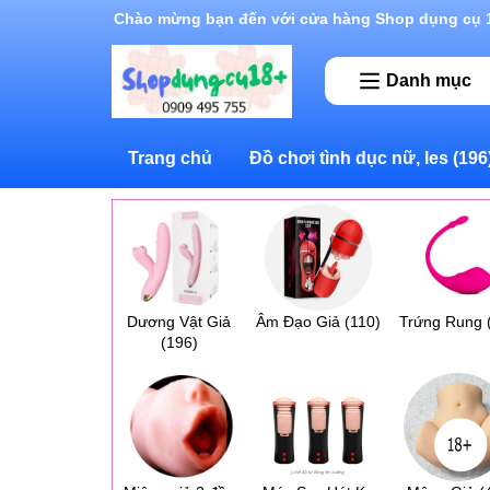
Rất nhiều ưu đãi và chương trình khuyến mãi đan
Danh mục
Trang chủ
Đồ chơi tình dục nữ, les
(196
Dương Vật Giả
Âm Đạo Giả
(110)
Trứng Rung
(196)