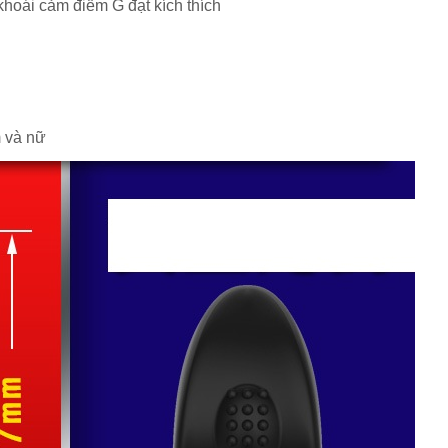
 khoái cảm điểm G đạt kích thích
m và nữ