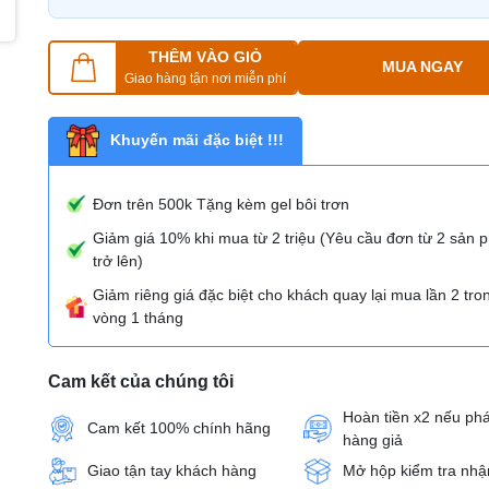
THÊM VÀO GIỎ
MUA NGAY
Giao hàng tận nơi miễn phí
Khuyến mãi đặc biệt !!!
Đơn trên 500k Tặng kèm gel bôi trơn
Giảm giá 10% khi mua từ 2 triệu (Yêu cầu đơn từ 2 sản
trở lên)
Giảm riêng giá đặc biệt cho khách quay lại mua lần 2 tro
vòng 1 tháng
Cam kết của chúng tôi
Hoàn tiền x2 nếu phá
Cam kết 100% chính hãng
hàng giả
Giao tận tay khách hàng
Mở hộp kiểm tra nhậ