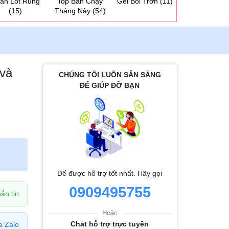
ần Lót Rung
Top Bán Chạy
Gel Bôi Trơn
(11)
Dương Vật 2 
(15)
Tháng Này
(54)
Cho Les
(31
 và
CHÚNG TÔI LUÔN SẴN SÀNG
ĐỂ GIÚP ĐỠ BẠN
Để được hỗ trợ tốt nhất. Hãy gọi
0909495755
ắn tin
Hoặc
Chat hỗ trợ trực tuyến
a Zalo