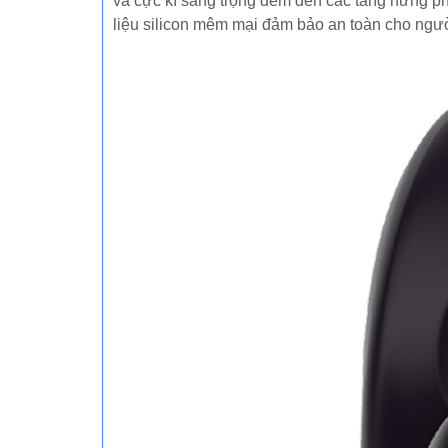
và cực kì sang trọng đem đến các tăng hưng ph
liệu silicon mêm mại đảm bảo an toàn cho ngườ