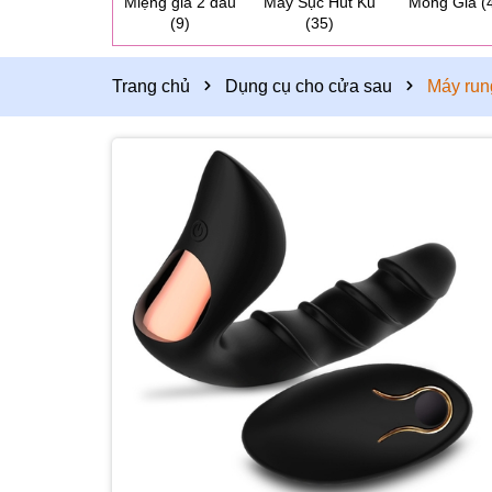
Miệng giả 2 đầu
Máy Sục Hút Ku
Mông Giả
(
(9)
(35)
Trang chủ
Dụng cụ cho cửa sau
Máy run