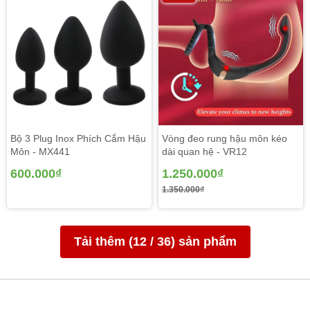
Bộ 3 Plug Inox Phích Cắm Hậu
Vòng đeo rung hậu môn kéo
Môn - MX441
dài quan hệ - VR12
600.000₫
1.250.000₫
1.350.000₫
Tải thêm (
12
/
36
) sản phẩm