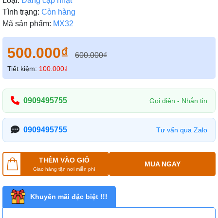
Loại:
Đang cập nhật
Tình trạng:
Còn hàng
Mã sản phẩm:
MX32
500.000₫
600.000₫
Tiết kiệm:
100.000₫
0909495755
Gọi điện - Nhắn tin
0909495755
Tư vấn qua Zalo
THÊM VÀO GIỎ
MUA NGAY
Giao hàng tận nơi miễn phí
Khuyến mãi đặc biệt !!!