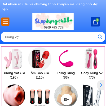
Rất nhiều ưu đãi và chương trình khuyến mãi đang chờ đợi
bạn
0
Dương Vật Giả
Âm Đạo Giả
Trứng Rung
Chày Rung AV
(196)
(110)
(86)
(73)