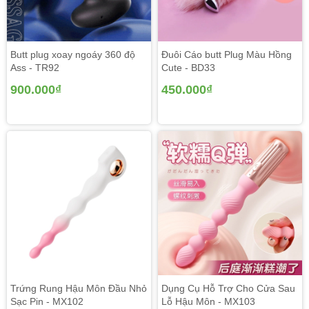
Butt plug xoay ngoáy 360 độ
Đuôi Cáo butt Plug Màu Hồng
Ass - TR92
Cute - BD33
900.000₫
450.000₫
Trứng Rung Hậu Môn Đầu Nhỏ
Dụng Cụ Hỗ Trợ Cho Cửa Sau
Sạc Pin - MX102
Lỗ Hậu Môn - MX103