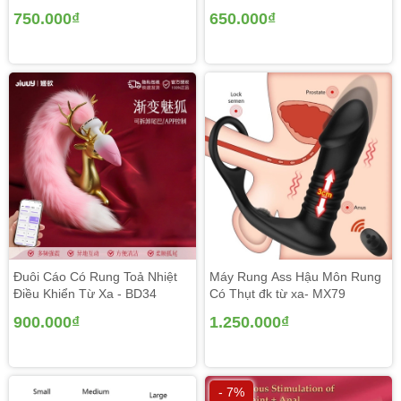
750.000₫
650.000₫
Đuôi Cáo Có Rung Toả Nhiệt
Máy Rung Ass Hậu Môn Rung
Điều Khiển Từ Xa - BD34
Có Thụt đk từ xa- MX79
900.000₫
1.250.000₫
- 7%