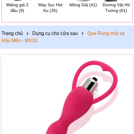
Miệng giả 2
Máy Sục Hút
Mông Giả
(41)
Dương Vật Hít
đầu
(9)
Ku
(35)
Tường
(61)
Trang chủ
Dụng cụ cho cửa sau
Que Rung mát xa
Hậu Môn - MX32