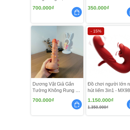
DV276
700.000₫
350.000₫
- 15%
Dương Vật Giả Gắn
Đồ chơi người lớn r
Tường Không Rung Có
hút liếm 3in1 - MX98
Gai - DV266
700.000₫
1.150.000₫
1.350.000₫