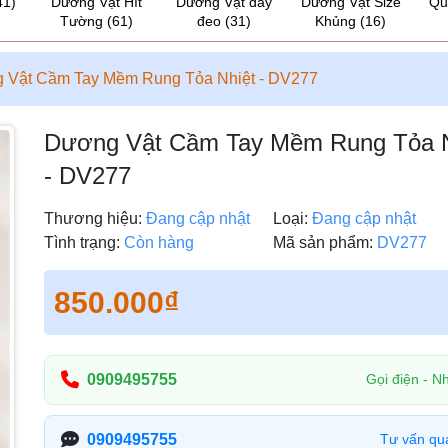
41)
Dương Vật Hít
Dương Vật dây
Dương Vật Size
Qu
Tường
(61)
đeo
(31)
Khủng
(16)
 Vật Cầm Tay Mềm Rung Tỏa Nhiệt - DV277
Dương Vật Cầm Tay Mềm Rung Tỏa N
- DV277
Thương hiệu:
Đang cập nhật
Loại:
Đang cập nhật
Tình trạng:
Còn hàng
Mã sản phẩm:
DV277
850.000₫
0909495755
Gọi điện - Nh
0909495755
Tư vấn qu