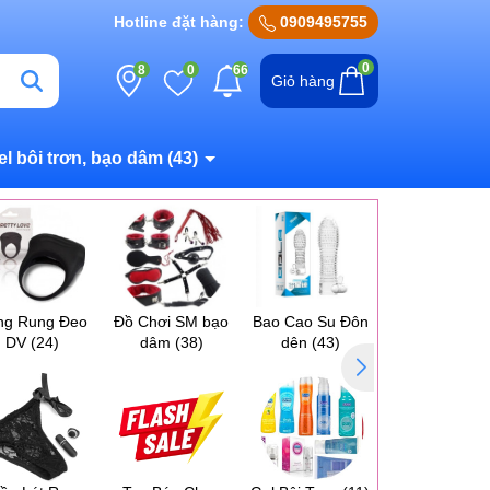
Hotline đặt hàng:
0909495755
0
8
0
66
Giỏ hàng
el bôi trơn, bạo dâm
(43)
ng Rung Đeo
Đồ Chơi SM bạo
Bao Cao Su Đôn
Máy Massag
DV
(24)
dâm
(38)
dên
(43)
Ngực Vú
(17