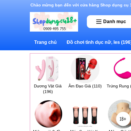
Rất nhiều ưu đãi và chương trình khuyến mãi đan
Danh mục
Trang chủ
Đồ chơi tình dục nữ, les
(196
Dương Vật Giả
Âm Đạo Giả
(110)
Trứng Rung
(196)