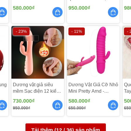
TR97
DV
580.000₫
950.000₫
98
- 23%
- 11%
-
ung
Dương vật giả siêu
Dương Vật Giả Cỡ Nhỏ
Qu
mềm Sạc điện 12 kiểu
Mini Pretty Arnd -
Tay
rung - DS191
DV231
DV
730.000₫
580.000₫
50
950.000₫
650.000₫
650
Tải thêm (
12
/
36
) sản phẩm