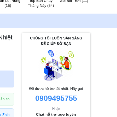
ần Lót Rung
Top Bán Chạy
Gel Bôi Trơn
(11)
Dương Vật 2 
(15)
Tháng Này
(54)
Cho Les
(31
hiệt
CHÚNG TÔI LUÔN SẴN SÀNG
ĐỂ GIÚP ĐỠ BẠN
Để được hỗ trợ tốt nhất. Hãy gọi
0909495755
ắn tin
Hoặc
Chat hỗ trợ trực tuyến
a Zalo