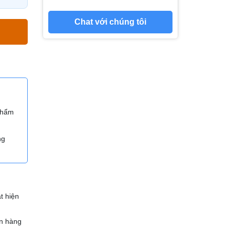
Chat với chúng tôi
 phẩm
ng
t hiện
n hàng