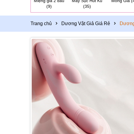
Miệng giả 2 đầu
Máy Sục Hút Ku
Mông Giả
(
(9)
(35)
Trang chủ
Dương Vật Giả Giá Rẻ
Dương