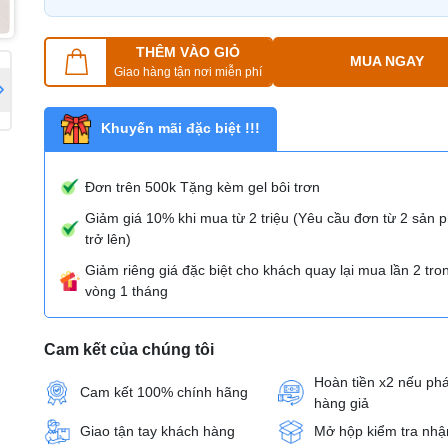
THÊM VÀO GIỎ
MUA NGAY
Giao hàng tận nơi miễn phí
Khuyến mãi đặc biệt !!!
Đơn trên 500k Tặng kèm gel bôi trơn
Giảm giá 10% khi mua từ 2 triệu (Yêu cầu đơn từ 2 sản
trở lên)
Giảm riêng giá đặc biệt cho khách quay lại mua lần 2 tro
vòng 1 tháng
Cam kết của chúng tôi
Hoàn tiền x2 nếu phá
Cam kết 100% chính hãng
hàng giả
Giao tận tay khách hàng
Mở hộp kiểm tra nhậ