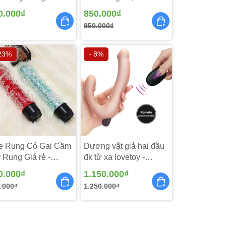
267
Ấm - DV268
0.000₫
850.000₫
950.000₫
 23%
- 8%
e Rung Có Gai Cầm
Dương vật giả hai đầu
 Rung Giá rẻ -
đk từ xa lovetoy -
229
DV211
0.000₫
1.150.000₫
.000₫
1.250.000₫