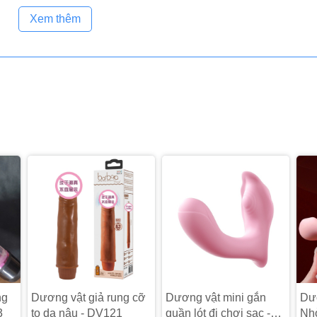
Xem thêm
ng
Dương vật giả rung cỡ
Dương vật mini gắn
Dư
3
to da nâu - DV121
quần lót đi chơi sạc -
Nhỏ