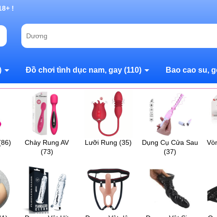
g chờ đợi bạn
)
Đồ chơi tình dục nam, gay
(110)
Bao cao su, g
(86)
Chày Rung AV
Lưỡi Rung
(35)
Dụng Cụ Cửa Sau
Vò
(73)
(37)