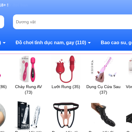
g chờ đợi bạn
)
Đồ chơi tình dục nam, gay
(110)
Bao cao su, g
(86)
Chày Rung AV
Lưỡi Rung
(35)
Dụng Cụ Cửa Sau
Vò
(73)
(37)