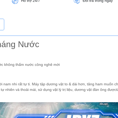
Hỗ trợ 24/7
Đổi trả trong ngày
háng Nước
ớc không thấm nước công nghê mới
i nam nhi rất tự ti. Máy tập dương vật to & dài hơn, tăng ham muốn 
 nhiên và thoải mái, sử dụng vật lý trị liệu, dương vật đàn ông được