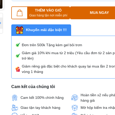
THÊM VÀO GIỎ
MUA NGAY
Giao hàng tận nơi miễn phí
Khuyến mãi đặc biệt !!!
Đơn trên 500k Tặng kèm gel bôi trơn
Giảm giá 10% khi mua từ 2 triệu (Yêu cầu đơn từ 2 sản
trở lên)
Giảm riêng giá đặc biệt cho khách quay lại mua lần 2 tro
vòng 1 tháng
Cam kết của chúng tôi
Hoàn tiền x2 nếu phá
Cam kết 100% chính hãng
hàng giả
Giao tận tay khách hàng
Mở hộp kiểm tra nhậ