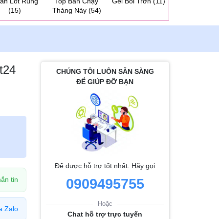
ần Lót Rung
Top Bán Chạy
Gel Bôi Trơn
(11)
Dương Vật 2 
(15)
Tháng Này
(54)
Cho Les
(31
t24
CHÚNG TÔI LUÔN SẴN SÀNG
ĐỂ GIÚP ĐỠ BẠN
Để được hỗ trợ tốt nhất. Hãy gọi
ắn tin
0909495755
Hoặc
a Zalo
Chat hỗ trợ trực tuyến