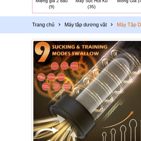
Miệng giả 2 đầu
Máy Sục Hút Ku
Mông Giả
(
(9)
(35)
Trang chủ
Máy tập dương vật
Máy Tập D