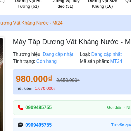
41)
Dương Vật Hít
Dương Vật dây
Dương Vật Size
Qu
Tường
(61)
đeo
(31)
Khủng
(16)
ương Vật Kháng Nước - Mt24
Máy Tập Dương Vật Kháng Nước - M
Thương hiệu:
Đang cập nhật
Loại:
Đang cập nhật
Tình trạng:
Còn hàng
Mã sản phẩm:
MT24
980.000₫
2.650.000₫
Tiết kiệm:
1.670.000₫
0909495755
Gọi điện - Nh
0909495755
Tư vấn qu