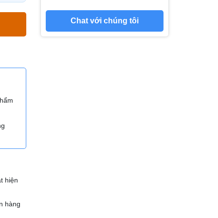
Chat với chúng tôi
 phẩm
ng
t hiện
n hàng