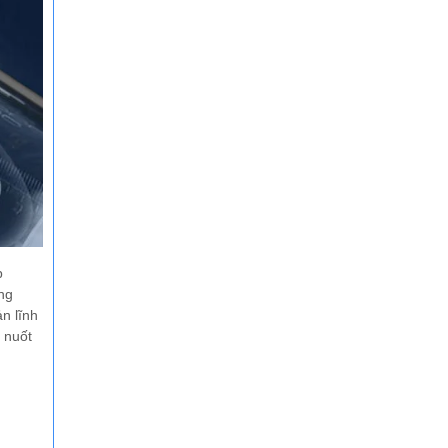
p
ng
n lĩnh
 nuốt