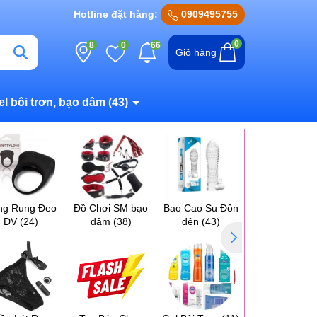
Hotline đặt hàng:
0909495755
0
8
0
66
Giỏ hàng
el bôi trơn, bạo dâm
(43)
ng Rung Đeo
Đồ Chơi SM bạo
Bao Cao Su Đôn
Máy Massag
DV
(24)
dâm
(38)
dên
(43)
Ngực Vú
(17