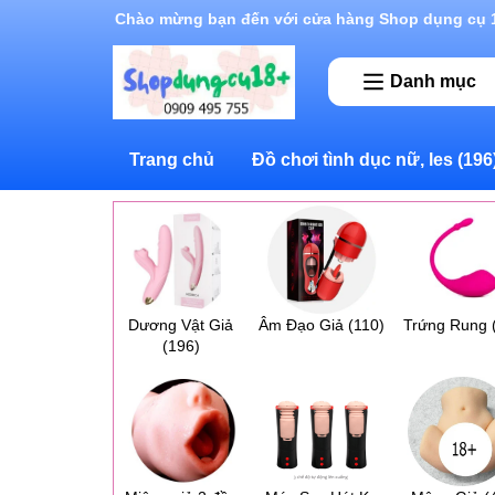
Rất nhiều ưu đãi và chương trình khuyến mãi đan
Danh mục
Trang chủ
Đồ chơi tình dục nữ, les
(196
Dương Vật Giả
Âm Đạo Giả
(110)
Trứng Rung
(196)