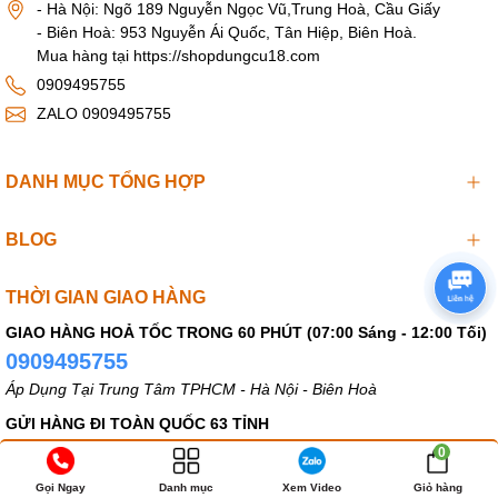
- Hà Nội: Ngõ 189 Nguyễn Ngọc Vũ,Trung Hoà, Cầu Giấy
- Biên Hoà: 953 Nguyễn Ái Quốc, Tân Hiệp, Biên Hoà.
Mua hàng tại https://shopdungcu18.com
0909495755
ZALO 0909495755
DANH MỤC TỔNG HỢP
BLOG
THỜI GIAN GIAO HÀNG
GIAO HÀNG HOẢ TỐC TRONG 60 PHÚT (07:00 Sáng - 12:00 Tối)
0909495755
Áp Dụng Tại Trung Tâm TPHCM - Hà Nội - Biên Hoà
GỬI HÀNG ĐI TOÀN QUỐC 63 TỈNH
0909495755
0
Thời gian nhận hàng 1-4 Ngày (KÍN ĐÁO - BẢO MẬT - KÊ KHAI NỘI
Gọi Ngay
Danh mục
Xem Video
Giỏ hàng