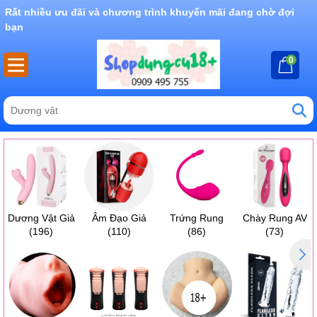
Rất nhiều ưu đãi và chương trình khuyến mãi đang chờ đợi
bạn
0
Dương Vật Giả
Âm Đạo Giả
Trứng Rung
Chày Rung AV
(196)
(110)
(86)
(73)