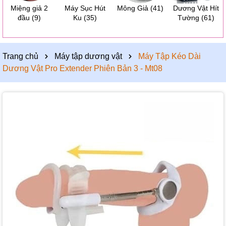
Miệng giả 2
Máy Sục Hút
Mông Giả
(41)
Dương Vật Hít
đầu
(9)
Ku
(35)
Tường
(61)
Trang chủ
Máy tập dương vật
Máy Tập Kéo Dài
Dương Vật Pro Extender Phiên Bản 3 - Mt08