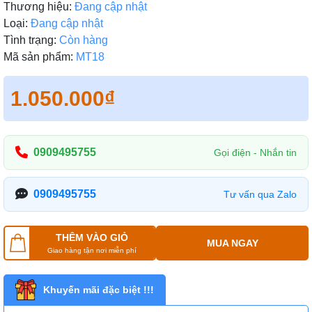
Thương hiệu:
Đang cập nhật
Loại:
Đang cập nhật
Tình trạng:
Còn hàng
Mã sản phẩm:
MT18
1.050.000₫
0909495755
Gọi điện - Nhắn tin
0909495755
Tư vấn qua Zalo
THÊM VÀO GIỎ
MUA NGAY
Giao hàng tận nơi miễn phí
Khuyến mãi đặc biệt !!!