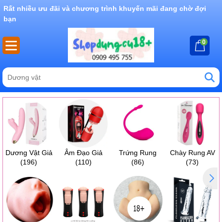
Rất nhiều ưu đãi và chương trình khuyến mãi đang chờ đợi
bạn
0
Dương Vật Giả
Âm Đạo Giả
Trứng Rung
Chày Rung AV
(196)
(110)
(86)
(73)