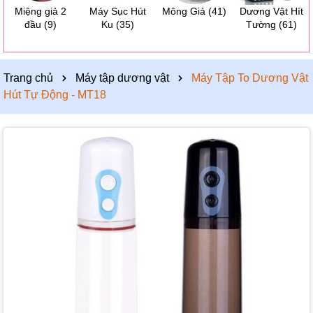
Miệng giả 2
Máy Sục Hút
Mông Giả
(41)
Dương Vật Hít
đầu
(9)
Ku
(35)
Tường
(61)
Trang chủ
Máy tập dương vật
Máy Tập To Dương Vật
Hút Tự Động - MT18