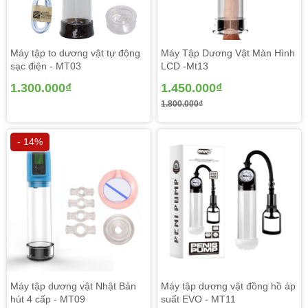
Máy tập to dương vật tự động
Máy Tập Dương Vật Màn Hình
sạc điện - MT03
LCD -Mt13
1.300.000₫
1.450.000₫
1.800.000₫
+ Phần thân máy được cấu tạo từ chất nhựa ABS hết
sức trưởng thành và cứng cáp & cứng cáp , lán
- 14%
mịn ko gây đâu hoặc tình trạng trầy xước trong dương
vật. không chỉ thế trong ống hút còn được kẻ trục
đường vạch kích thước nam giới có thể dể dàng theo
dõi kích thước dương vật
+ Phần tinh chỉnh của dương vật với nút bấm khởi
động triển khai các bước hút chân không và thoát khí trọn
vẹn tự động hóa, & phần đầu của bộ điều khiển là bộ
phận cất pin.
Máy tập dương vật Nhật Bản
Máy tập dương vật đồng hồ áp
hút 4 cấp - MT09
suất EVO - MT11