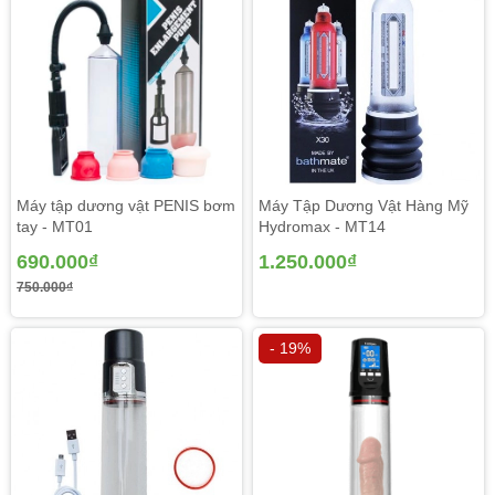
Máy tập dương vật PENIS bơm
Máy Tập Dương Vật Hàng Mỹ
tay - MT01
Hydromax - MT14
690.000₫
1.250.000₫
Máy tập tăng size dương vật tự động X- Men là món
750.000₫
đồ được ngoài mặt và chế tác theo kỹ thuật hiện đại & tân
tiến sở hữu các công dụng riêng lẻ của từng phòng ban
- 19%