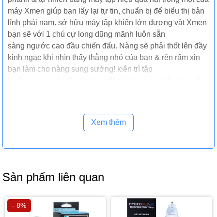
máy Xmen giúp bạn lấy lại tự tin, chuẩn bị để biểu thị bản
lĩnh phái nam. sở hữu máy tập khiến lớn dương vật Xmen
bạn sẽ với 1 chú cự long dũng mãnh luôn sẵn
sàng ngước cao đầu chiến đấu. Nàng sẽ phải thốt lên đầy
kinh ngạc khi nhìn thấy thằng nhỏ của bạn & rên rẩm xin
bạn làm cho nàng sung sướng! kiên trì tập
luyện mang
máy tập dương vật
chỉ trong hai tuần bạn đã
rất mang thể trông thấy sự đổi thay đáng kinh ngạc của
dương vật bằng mắt thường.
Xem thêm
Sản phẩm liên quan
- 8%