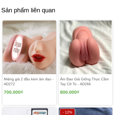
Sản phẩm liên quan
Miệng giả 2 đầu kèm âm đạo -
Âm Đạo Giả Giống Thực Cầm
AD272
Tay Cỡ To - AD266
700.000₫
800.000₫
- 12%