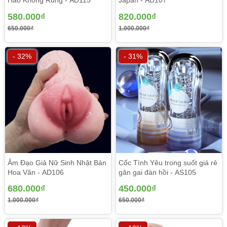
Hào Không Rung - AD115
Japan - AD107
580.000₫
820.000₫
650.000₫
1.000.000₫
- 32%
- 31%
Âm Đạo Giả Nữ Sinh Nhật Bản
Cốc Tình Yêu trong suốt giá rẻ
Hoa Văn - AD106
gân gai đàn hồi - AS105
680.000₫
450.000₫
1.000.000₫
650.000₫