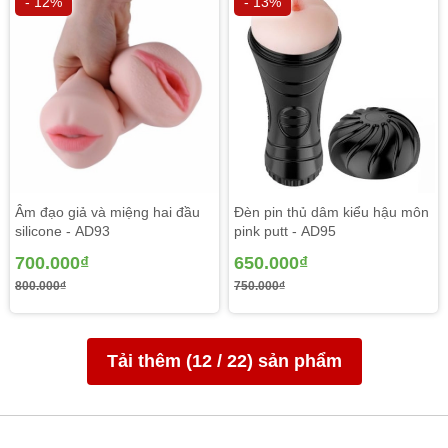
- 12%
- 13%
Âm đạo giả và miệng hai đầu
Đèn pin thủ dâm kiểu hậu môn
silicone - AD93
pink putt - AD95
700.000₫
650.000₫
800.000₫
750.000₫
Tải thêm (
12
/
22
) sản phẩm