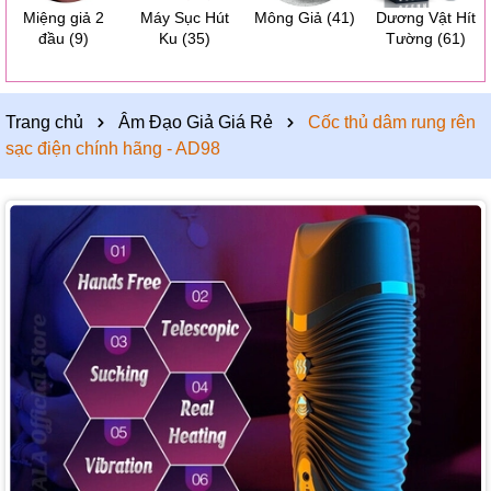
Miệng giả 2
Máy Sục Hút
Mông Giả
(41)
Dương Vật Hít
đầu
(9)
Ku
(35)
Tường
(61)
Trang chủ
Âm Đạo Giả Giá Rẻ
Cốc thủ dâm rung rên
sạc điện chính hãng - AD98