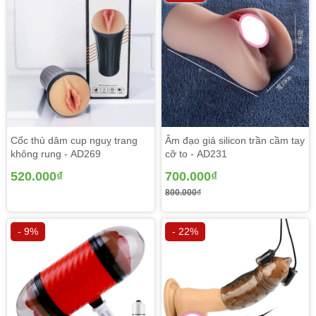
Cốc thủ dâm cup nguỵ trang
Âm đạo giả silicon trần cầm tay
không rung - AD269
cỡ to - AD231
520.000₫
700.000₫
800.000₫
- 9%
- 22%