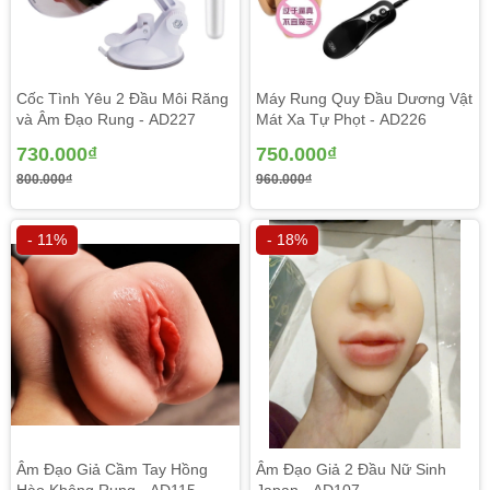
Cốc Tình Yêu 2 Đầu Môi Răng
Máy Rung Quy Đầu Dương Vật
và Âm Đạo Rung - AD227
Mát Xa Tự Phọt - AD226
730.000₫
750.000₫
800.000₫
960.000₫
- 11%
- 18%
Âm Đạo Giả Cầm Tay Hồng
Âm Đạo Giả 2 Đầu Nữ Sinh