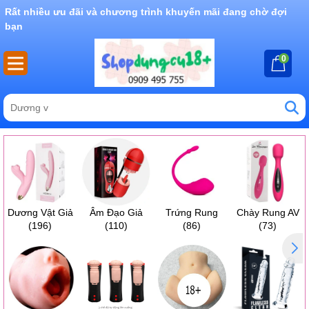
Rất nhiều ưu đãi và chương trình khuyến mãi đang chờ đợi
bạn
0
Dương Vật Giả
Âm Đạo Giả
Trứng Rung
Chày Rung AV
(196)
(110)
(86)
(73)