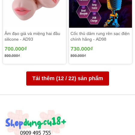
Âm đạo giả và miệng hai đầu
Cốc thủ dâm rung rên sạc điện
silicone - AD93
chính hãng - AD98
700.000₫
730.000₫
800.000₫
800.000₫
Tải thêm (
12
/
22
) sản phẩm