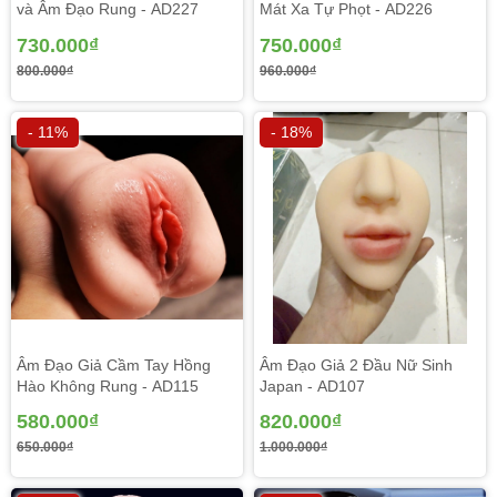
và Âm Đạo Rung - AD227
Mát Xa Tự Phọt - AD226
Hãy tiêu dùng những stoy hoàn hảo này để thỏa mãn
được nhu cầu nhu cầu phòng the của mình một phương
730.000₫
750.000₫
pháp tốt cho sức khỏe nhé
800.000₫
960.000₫
- 11%
- 18%
Âm Đạo Giả Cầm Tay Hồng
Âm Đạo Giả 2 Đầu Nữ Sinh
Hào Không Rung - AD115
Japan - AD107
580.000₫
820.000₫
650.000₫
1.000.000₫