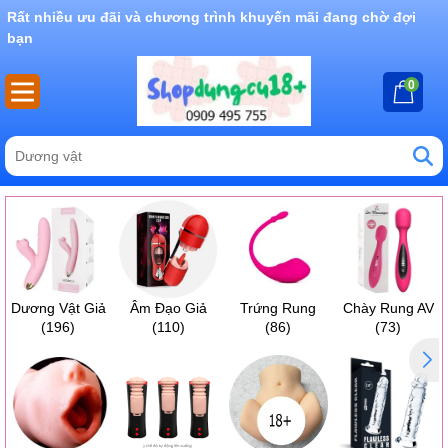
Rất nhiều ưu đãi và chương trình khuyến mãi đang chờ đợi
bạn
0
Dương Vật Giả
Âm Đạo Giả
Trứng Rung
Chày Rung AV
(196)
(110)
(86)
(73)