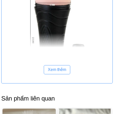
Xem thêm
Sản phẩm liên quan
Bộ điều khiển những chế độ của đèn pin thủ dâm: phòng
ban này mang đến sự thuận tiện trong việc thủ dâm của
những quý ông.