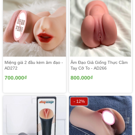
Đèn pin thủ dâm kiểu hậu môn pink putt cầm tay điều
khiển rung cho nam thủ dâm cao cấp rung mạnh mẽ làm
cho quý ông dễ dàng khắc phục nhu cầu nhu cầu phòng
the trong các khi xa bạn tình, các đêm cô đơn.
Miệng giả 2 đầu kèm âm đạo -
Âm Đạo Giả Giống Thực Cầm
AD272
Tay Cỡ To - AD266
700.000₫
800.000₫
- 12%