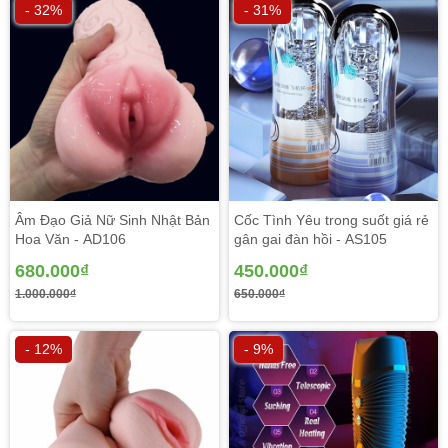
- 32%
- 31%
Âm Đạo Giả Nữ Sinh Nhật Bản
Cốc Tình Yêu trong suốt giá rẻ
Hoa Văn - AD106
gân gai đàn hồi - AS105
680.000₫
450.000₫
1.000.000₫
650.000₫
- 12%
- 9%