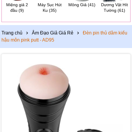
Miệng giả 2
Máy Sục Hút
Mông Giả
(41)
Dương Vật Hít
đầu
(9)
Ku
(35)
Tường
(61)
Trang chủ
Âm Đạo Giả Giá Rẻ
Đèn pin thủ dâm kiểu
hậu môn pink putt - AD95