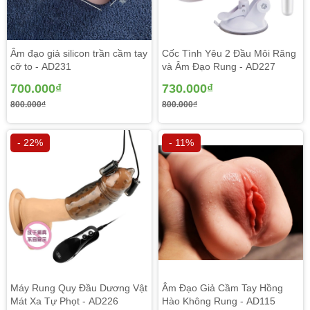
Âm đạo giả silicon trần cầm tay
Cốc Tình Yêu 2 Đầu Môi Răng
cỡ to - AD231
và Âm Đạo Rung - AD227
Đây là lựa chọn phù hợp cho những ai yêu thích cảm giác tự
700.000₫
730.000₫
nhiên, không cần đến các chức năng rung phức tạp.
800.000₫
800.000₫
Thiết Kế Ngụy Trang Kín
- 22%
- 11%
Đáo – Tăng Tính Riêng Tư
Sản phẩm được thiết kế:
Ngoại hình giống ly/cốc hoặc vật dụng cá nhân
Nhỏ gọn, dễ mang theo và cất giữ
Không gây chú ý khi đặt trong không gian sinh hoạt
Giúp đảm bảo sự riêng tư tối đa cho người sử dụng.
Máy Rung Quy Đầu Dương Vật
Âm Đạo Giả Cầm Tay Hồng
Mát Xa Tự Phọt - AD226
Hào Không Rung - AD115
Cấu Trúc Bên Trong Mềm