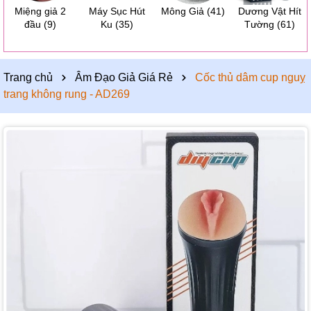
Miệng giả 2
Máy Sục Hút
Mông Giả
(41)
Dương Vật Hít
đầu
(9)
Ku
(35)
Tường
(61)
Trang chủ
Âm Đạo Giả Giá Rẻ
Cốc thủ dâm cup nguỵ
trang không rung - AD269