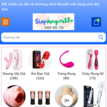
Rất nhiều ưu đãi và chương trình khuyến mãi đang chờ đợi
bạn
0
Dương Vật Giả
Âm Đạo Giả
Trứng Rung
Chày Rung AV
(196)
(110)
(86)
(73)