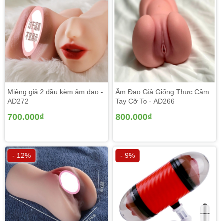
Miệng giả 2 đầu kèm âm đạo -
Âm Đạo Giả Giống Thực Cầm
AD272
Tay Cỡ To - AD266
700.000₫
800.000₫
- 12%
- 9%