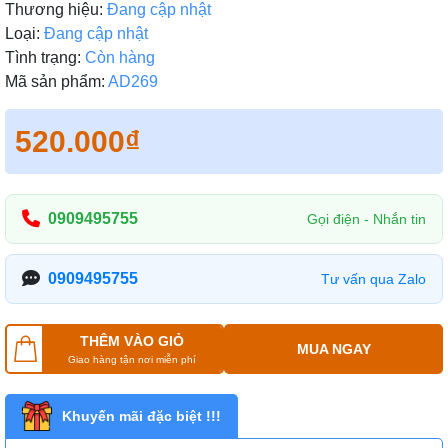
Thương hiệu:
Đang cập nhật
Loại:
Đang cập nhật
Tình trạng:
Còn hàng
Mã sản phẩm:
AD269
520.000₫
0909495755
Gọi điện - Nhắn tin
0909495755
Tư vấn qua Zalo
THÊM VÀO GIỎ
MUA NGAY
Giao hàng tận nơi miễn phí
Khuyến mãi đặc biệt !!!