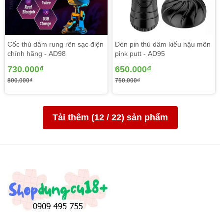
Mua Cốc Thủ Dâm Ngụy
Trang Không Rung Ở Đâu
Cốc thủ dâm rung rên sạc điện
Đèn pin thủ dâm kiểu hậu môn
chính hãng - AD98
pink putt - AD95
Uy Tín?
730.000₫
650.000₫
800.000₫
750.000₫
Bạn nên chọn mua
cốc thủ dâm cup ngụy trang
tại các cửa
hàng uy tín để đảm bảo chất lượng, đóng gói kín đáo và bảo mật
thông tin cá nhân.
Tải thêm (
12
/
22
) sản phẩm
Lưu ý:
Sản phẩm dành cho người từ
18 tuổi trở lên
.