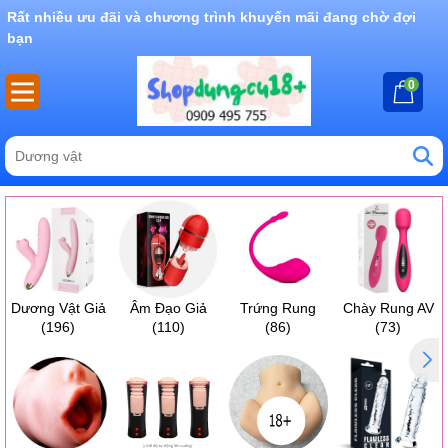
Rất nhiều ưu đãi và chương trình khuyến mãi đang chờ đợi
bạn
0
Dương Vật Giả
Âm Đạo Giả
Trứng Rung
Chày Rung AV
(196)
(110)
(86)
(73)