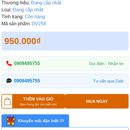
Thương hiệu:
Đang cập nhật
Loại:
Đang cập nhật
Tình trạng:
Còn hàng
Mã sản phẩm:
DV258
950.000₫
0909495755
Gọi điện - Nhắn tin
0909495755
Tư vấn qua Zalo
THÊM VÀO GIỎ
MUA NGAY
Giao hàng tận nơi miễn phí
Khuyến mãi đặc biệt !!!