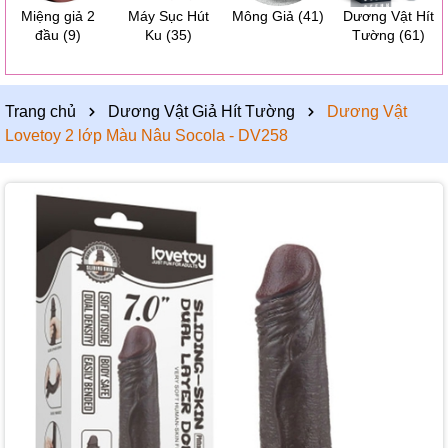
Miệng giả 2
Máy Sục Hút
Mông Giả
(41)
Dương Vật Hít
đầu
(9)
Ku
(35)
Tường
(61)
Trang chủ
Dương Vật Giả Hít Tường
Dương Vật
Lovetoy 2 lớp Màu Nâu Socola - DV258